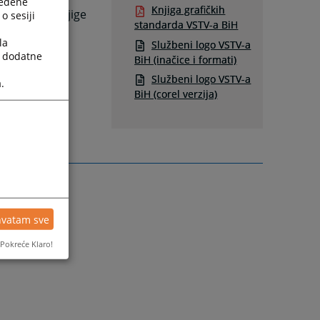
ređene
Knjiga grafičkih
ernica iz Knjige
o sesiji
standarda VSTV-a BiH
la
Službeni logo VSTV-a
a dodatne
BiH (inačice i formati)
Službeni logo VSTV-a
e.ba
.
BiH (corel verzija)
hvatam sve
Pokreće Klaro!