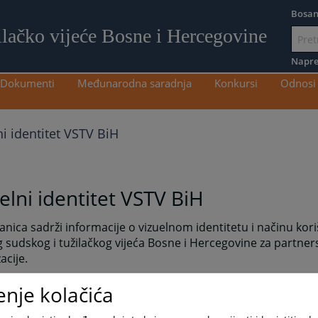
Bosan
ilačko vijeće Bosne i Hercegovine
Idi
na
Napre
sadržaj
Dokumenti
Međunarodna saradnja
Konkursi
Odnosi 
ni identitet VSTV BiH
elni identitet VSTV BiH
anica sadrži informacije o vizuelnom identitetu i načinu kori
 sudskog i tužilačkog vijeća Bosne i Hercegovine za partner
acije.
 grafičkih standarda VSTV-a BiH, kao radni dokument s pos
enje kolačića
cama, osigurava mogućnost primjene vizuelnog identiteta n
n način.