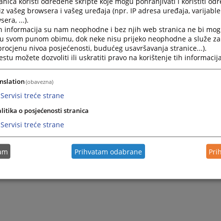
nica koristi određene skripte koje mogu pohranjivati i koristiti od
ju da su vam potrebne dodatne informacije za korištenje smj
iz vašeg browsera i vašeg uređaja (npr. IP adresa uređaja, varijable 
era, ...).
ih standarda, molimo da kontaktirate:
h informacija su nam neophodne i bez njih web stranica ne bi mog
sudsko i tužilačko vijeće Bosne i Hercegovine
i u svom punom obimu, dok neke nisu prijeko neophodne a služe z
: +387 (0)33 704 604
 procjenu nivoa posjećenosti, budućeg usavršavanja stranice...).
onska pošta:
vstvpress@pravosudje.ba
ili
vstvbih@pravosudj
tu možete dozvoliti ili uskratiti pravo na korištenje tih informacija
 osoba: Edisa Šikalo, službenik za informiranje
nslation
(obavezna)
Servisi treće strane
litika o posjećenosti stranica
Servisi treće strane
tam
Prihvatam odabrane
Pri