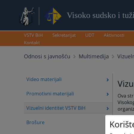
Visoko sudsko i tuž
VSTV BiH
Sekretarijat
UDT
Aktivnosti
Kontakt
Vizuel
Odnosi s javnošću
Multimedija
Video materijali
Vizu
Promotivni materijali
Ova str
Visokog
Vizuelni identitet VSTV BiH
organiz
Knjiga
Korišt
Brošure
odredni
efikasa