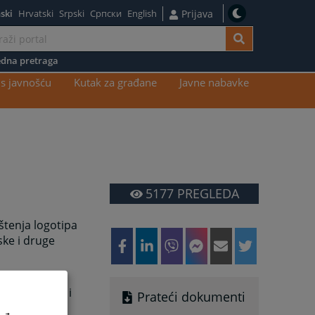
ski
Hrvatski
Srpski
Српски
English
Prijava
dna pretraga
s javnošću
Kutak za građane
Javne nabavke
5177
PREGLEDA
štenja logotipa
ske i druge
ebnim
a kvalitetan i
Prateći dokumenti