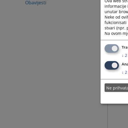
Ova web stra
Obavijesti
informacije 
unutar brows
Neke od ovi
fukcionisat
stvari (npr.
Na ovom mjes
Tra
↓
2
Ana
↓
2
Ne prihva