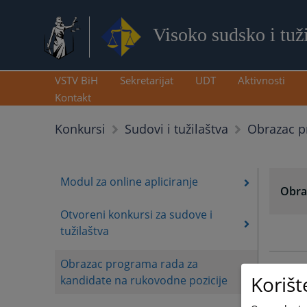
Visoko sudsko i tuž
VSTV BiH
Sekretarijat
UDT
Aktivnosti
Kontakt
Obrazac p
Konkursi
Sudovi i tužilaštva
Modul za online apliciranje
Obra
Otvoreni konkursi za sudove i
tužilaštva
Obrazac programa rada za
Korišt
kandidate na rukovodne pozicije