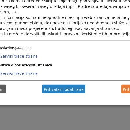
nica koristi određene skripte koje mogu pohranjivati i koristiti od
iz vašeg browsera i vašeg uređaja (npr. IP adresa uređaja, varijable 
era, ...).
h informacija su nam neophodne i bez njih web stranica ne bi mog
i u svom punom obimu, dok neke nisu prijeko neophodne a služe z
 procjenu nivoa posjećenosti, budućeg usavršavanja stranice...).
tu možete dozvoliti ili uskratiti pravo na korištenje tih informacija
nslation
(obavezna)
Servisi treće strane
litika o posjećenosti stranica
Servisi treće strane
tam
Prihvatam odabrane
Pri