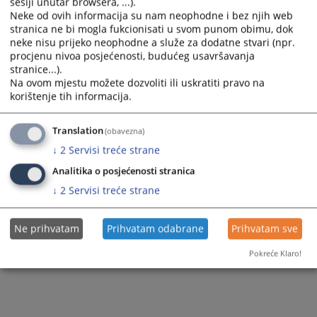
sesiji unutar browsera, ...).
Neke od ovih informacija su nam neophodne i bez njih web
Raspored suđenja
stranica ne bi mogla fukcionisati u svom punom obimu, dok
neke nisu prijeko neophodne a služe za dodatne stvari (npr.
Kalkulator sudskih taksi
procjenu nivoa posjećenosti, budućeg usavršavanja
stranice...).
Kalkulator troškova sudskih postupaka
Na ovom mjestu možete dozvoliti ili uskratiti pravo na
korištenje tih informacija.
Uvjerenja o nevođenju krivičnog postupka
Translation
(obavezna)
Adresar pravosudnih institucija
↓
2
Servisi treće strane
Adresar advokata
Analitika o posjećenosti stranica
Registri poslovnih subjekata u BiH
↓
2
Servisi treće strane
Ne prihvatam
Prihvatam odabrane
Prihvatam sve
Pokreće Klaro!