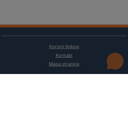
Korisni linkovi
Kontakt
Mapa stranice
Redizajn web stranice je finansirala Evropska unija. Za njen sadržaj isključivo je odgovorno
Visoko sudsko i tužilačko vijeće BiH i ona ne odražava nužno stavove Evropske unije.