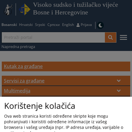
Visoko sudsko i tužilačko vijeće
Bosne i Hercegovine
Bosanski
Hrvatski
Srpski
Српски
English
Prijava
Napredna pretraga
Kutak za građane
Servisi za građane
E servisi za građane
Multimedija
Video materijali
Sedmice sudske nagodbe
Interaktivna mapa o radu sudova u BiH
Korištenje kolačića
Ostale informacije
Informativni materijali
Online pristup sudskim predmetima
Ova web stranica koristi određene skripte koje mogu
pohranjivati i koristiti određene informacije iz vašeg
"E-sud" - Mobilna aplikacija za pristup sudskim
browsera i vašeg uređaja (npr. IP adresa uređaja, varijable o
predmetima