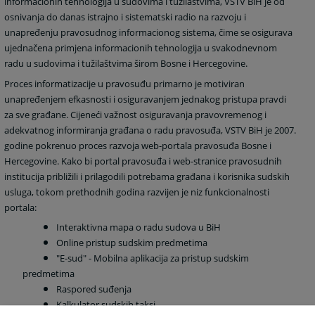
informacionih tehnologija u sudovima i tužilaštvima, VSTV BiH je od
osnivanja do danas istrajno i sistematski radio na razvoju i
unapređenju pravosudnog informacionog sistema, čime se osigurava
ujednačena primjena informacionih tehnologija u svakodnevnom
radu u sudovima i tužilaštvima širom Bosne i Hercegovine.
Proces informatizacije u pravosuđu primarno je motiviran
unapređenjem efkasnosti i osiguravanjem jednakog pristupa pravdi
za sve građane. Cijeneći važnost osiguravanja pravovremenog i
adekvatnog informiranja građana o radu pravosuđa, VSTV BiH je 2007.
godine pokrenuo proces razvoja web-portala pravosuđa Bosne i
Hercegovine. Kako bi portal pravosuđa i web-stranice pravosudnih
institucija približili i prilagodili potrebama građana i korisnika sudskih
usluga, tokom prethodnih godina razvijen je niz funkcionalnosti
portala:
Interaktivna mapa o radu sudova u BiH
Online pristup sudskim predmetima
"E-sud" - Mobilna aplikacija za pristup sudskim
predmetima
Raspored suđenja
Kalkulator sudskih taksi