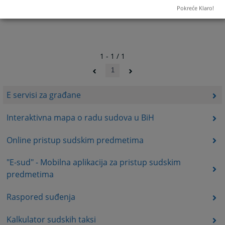
Pokreće Klaro!
1 - 1 / 1
1
E servisi za građane
Interaktivna mapa o radu sudova u BiH
Online pristup sudskim predmetima
"E-sud" - Mobilna aplikacija za pristup sudskim
predmetima
Raspored suđenja
Kalkulator sudskih taksi