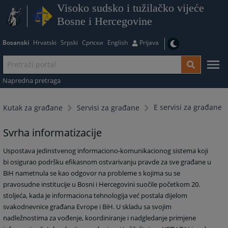
Visoko sudsko i tužilačko vijeće
Bosne i Hercegovine
Bosanski
Hrvatski
Srpski
Српски
English
Prijava
Napredna pretraga
E servisi za građane
Kutak za građane
Servisi za građane
Svrha informatizacije
Uspostava jedinstvenog informaciono-komunikacionog sistema koji
bi osigurao podršku efikasnom ostvarivanju pravde za sve građane u
BiH nametnula se kao odgovor na probleme s kojima su se
pravosudne institucije u Bosni i Hercegovini suočile početkom 20.
stoljeća, kada je informaciona tehnologija već postala dijelom
svakodnevnice građana Evrope i BiH. U skladu sa svojim
nadležnostima za vođenje, koordiniranje i nadgledanje primjene