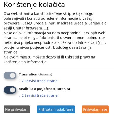
Korištenje kolačića
Kalkulator troškova sudskih postupaka
Uvjerenja o nevođenju krivičnog postupka
Adresar pravosudnih institucija
Ova web stranica koristi određene skripte koje mogu
pohranjivati i koristiti određene informacije iz vašeg
Adresar sudskih vještaka i tumača
browsera i vašeg uređaja (npr. IP adresa uređaja, varijable o
Adresar advokata
sesiji unutar browsera, ...).
Registri poslovnih subjekata u BiH
Neke od ovih informacija su nam neophodne i bez njih web
stranica ne bi mogla fukcionisati u svom punom obimu, dok
Sve aktivnosti imaju za cilj unaprijediti rad pravosuđa, osigurati bolje i
neke nisu prijeko neophodne a služe za dodatne stvari (npr.
kvalitetnije elektronske komunikacije s pravosuđem.
procjenu nivoa posjećenosti, budućeg usavršavanja
stranice...).
18724
PREGLEDA
Na ovom mjestu možete dozvoliti ili uskratiti pravo na
korištenje tih informacija.
Translation
(obavezna)
↓
2
Servisi treće strane
Analitika o posjećenosti stranica
↓
2
Servisi treće strane
Ne prihvatam
Prihvatam odabrane
Prihvatam sve