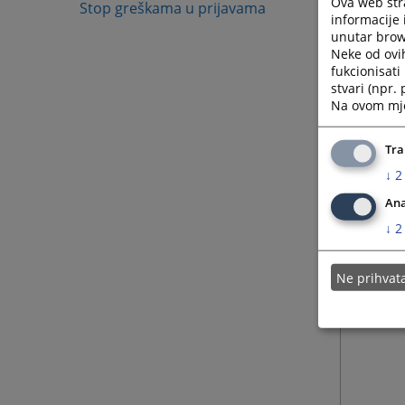
Ova web stra
Stop greškama u prijavama
informacije 
unutar brows
Neke od ovi
fukcionisat
stvari (npr.
Na ovom mjes
Napom
Tra
Broj og
↓
2
Ljubazn
Ana
Samo ka
↓
2
Slanjem
Ukoliko
Ne prihva
nisu is