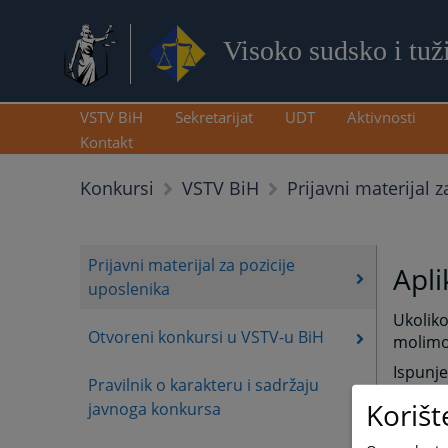
Visoko sudsko i tuž
VSTV BiH
Sekretarijat
UDT
Aktivnosti
Kontakt
Prijavni materijal 
Konkursi
VSTV BiH
Prijavni materijal za pozicije
Apli
uposlenika
Ukoliko
Otvoreni konkursi u VSTV-u BiH
molimo 
Ispunj
Pravilnik o karakteru i sadržaju
elektr
Korišt
javnoga konkursa
ili put