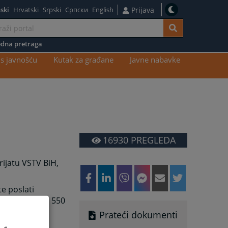
ski
Hrvatski
Srpski
Српски
English
Prijava
dna pretraga
s javnošću
Kutak za građane
Javne nabavke
16930
PREGLEDA
rijatu VSTV BiH,
e poslati
 broj 033 707 550
Prateći dokumenti