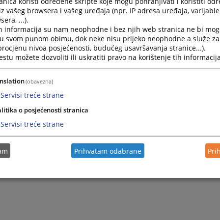
nica koristi određene skripte koje mogu pohranjivati i koristiti od
iz vašeg browsera i vašeg uređaja (npr. IP adresa uređaja, varijable 
Visoko sudsko i tužilačko vijeće Bosne i Hercegovi
era, ...).
Kraljice Jelene 88
h informacija su nam neophodne i bez njih web stranica ne bi mog
71000 Sarajevo
i u svom punom obimu, dok neke nisu prijeko neophodne a služe z
Bosna i Hercegovina
 procjenu nivoa posjećenosti, budućeg usavršavanja stranice...).
tu možete dozvoliti ili uskratiti pravo na korištenje tih informacija
Aplikacija za posao
ena:
nslation
(obavezna)
lašene pozicije mora biti naveden.
Servisi treće strane
o Vas molimo da ne kontaktirate Sekretarijat VSTV BiH tel
litika o posjećenosti stranica
ndidati koji su ušli u uži izbor bit će kontaktirani.
Servisi treće strane
 Vaše aplikacije potvrđujete da su sve informacije koje ste na
 stupite u radni odnos, a naknadno se utvrdi da ste dostavil
tam
Prihvatam odabrane
Pri
tinite, VSTV BiH zadržava pravo prekida radnog odnosa.