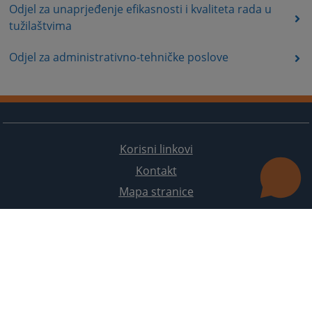
Odjel za unaprjeđenje efikasnosti i kvaliteta rada u
tužilaštvima
Odjel za administrativno-tehničke poslove
Korisni linkovi
Kontakt
Mapa stranice
Redizajn web stranice je finansirala Evropska unija. Za njen sadržaj isključivo je odgovorno
Visoko sudsko i tužilačko vijeće BiH i ona ne odražava nužno stavove Evropske unije.