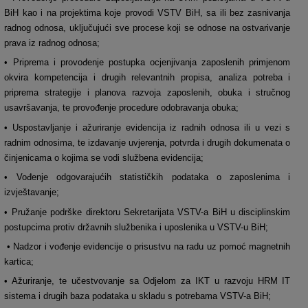
BiH kao i na projektima koje provodi VSTV BiH, sa ili bez zasnivanja
radnog odnosa, uključujući sve procese koji se odnose na ostvarivanje
prava iz radnog odnosa;
• Priprema i provođenje postupka ocjenjivanja zaposlenih primjenom
okvira kompetencija i drugih relevantnih propisa, analiza potreba i
priprema strategije i planova razvoja zaposlenih, obuka i stručnog
usavršavanja, te provođenje procedure odobravanja obuka;
• Uspostavljanje i ažuriranje evidencija iz radnih odnosa ili u vezi s
radnim odnosima, te izdavanje uvjerenja, potvrda i drugih dokumenata o
činjenicama o kojima se vodi službena evidencija;
• Vođenje odgovarajućih statističkih podataka o zaposlenima i
izvještavanje;
• Pružanje podrške direktoru Sekretarijata VSTV-a BiH u disciplinskim
postupcima protiv državnih službenika i uposlenika u VSTV-u BiH;
• Nadzor i vođenje evidencije o prisustvu na radu uz pomoć magnetnih
kartica;
• Ažuriranje, te učestvovanje sa Odjelom za IKT u razvoju HRM IT
sistema i drugih baza podataka u skladu s potrebama VSTV-a BiH;