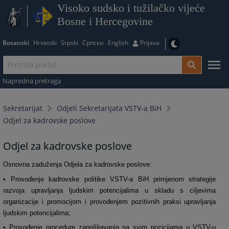
Visoko sudsko i tužilačko vijeće
Bosne i Hercegovine
Bosanski
Hrvatski
Srpski
Српски
English
Prijava
Napredna pretraga
Sekretarijat
Odjeli Sekretarijata VSTV-a BiH
Odjel za kadrovske poslove
Odjel za kadrovske poslove
Osnovna zaduženja Odjela za kadrovske poslove:
• Provođenje kadrovske politike VSTV-a BiH primjenom strategije
razvoja upravljanja ljudskim potencijalima u skladu s ciljevima
organizacije i promocijom i provođenjem pozitivnih praksi upravljanja
ljudskim potencijalima;
• Provođenje procedure zapošljavanja na svim pozicijama u VSTV-u