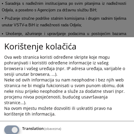
• Saradnja s nadležnim institucijama po svim pitanjima iz nadležnosti
Odjela, a posebno s Agencijom za državnu službu BiH;
• Pružanje stručne podrške stalnim komisijama i drugim radnim tijelima
unutar VSTV-a BiH iz nadležnosti rada Odjela;
• Unošenje, ažuriranje i upravljanje podacima u postojećim bazama
podataka, te u koordinaciji s Odjelom za IKT, učestvovanje u analizi i
Korištenje kolačića
osmišljavanju aplikativnih rješenja za baze podataka, sistema i procesa
neophodnih za podršku radu Odjela;
Ova web stranica koristi određene skripte koje mogu
• Učestvovanje u postupcima srednjoročnog planiranja, godišnjeg
pohranjivati i koristiti određene informacije iz vašeg
browsera i vašeg uređaja (npr. IP adresa uređaja, varijable o
programiranja, praćenja i izvještavanja u VSTV-u BiH;
sesiji unutar browsera, ...).
• Identifikovanje, razvijanje i primjena novih i poboljšanih načina rada
Neke od ovih informacija su nam neophodne i bez njih web
stranica ne bi mogla fukcionisati u svom punom obimu, dok
potrebnih za podršku razvoju Sekretarijata VSTV-a BiH i postizanje
neke nisu prijeko neophodne a služe za dodatne stvari (npr.
utvrđenih ciljeva VSTV-a BiH.
procjenu nivoa posjećenosti, budućeg usavršavanja
stranice...).
2112
PREGLEDA
Na ovom mjestu možete dozvoliti ili uskratiti pravo na
korištenje tih informacija.
Translation
(obavezna)