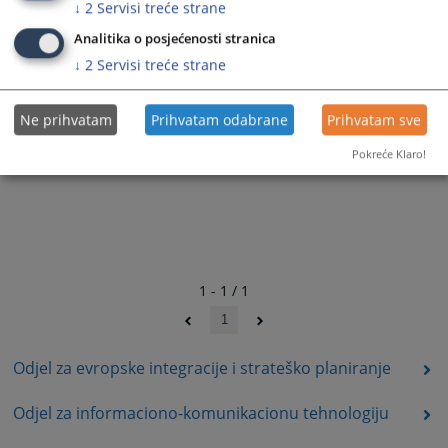
↓
2
Servisi treće strane
Analitika o posjećenosti stranica
↓
2
Servisi treće strane
Ne prihvatam
Prihvatam odabrane
Prihvatam sve
Pokreće Klaro!
1 - 1 / 1
1
Odjel za evropske integracije i strateško planiranje
Odjel za informaciono-komunikacionu tehnologiju