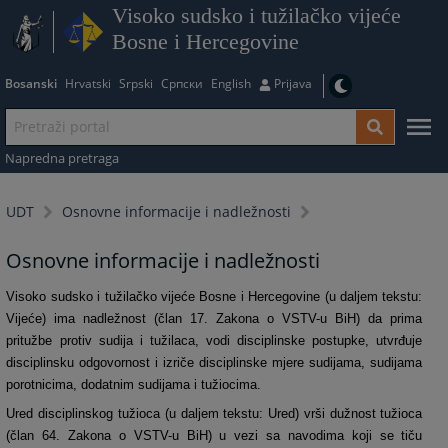
Visoko sudsko i tužilačko vijeće
Bosne i Hercegovine
Bosanski
Hrvatski
Srpski
Српски
English
Prijava
Napredna pretraga
UDT
Osnovne informacije i nadležnosti
Osnovne informacije i nadležnosti
Visoko sudsko i tužilačko vijeće Bosne i Hercegovine (u daljem tekstu:
Vijeće) ima nadležnost (član 17. Zakona o VSTV-u BiH) da prima
pritužbe protiv sudija i tužilaca, vodi disciplinske postupke, utvrđuje
disciplinsku odgovornost i izriče disciplinske mjere sudijama, sudijama
porotnicima, dodatnim sudijama i tužiocima.
Ured disciplinskog tužioca (u daljem tekstu: Ured) vrši dužnost tužioca
(član 64. Zakona o VSTV-u BiH) u vezi sa navodima koji se tiču