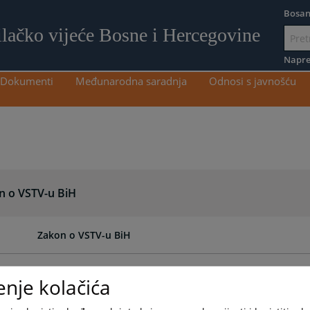
Bosan
ilačko vijeće Bosne i Hercegovine
Idi
na
Napre
sadržaj
Dokumenti
Međunarodna saradnja
Odnosi s javnošću
n o VSTV-u BiH
Zakon o VSTV-u BiH
Inicijativa VSTV-a BiH za reviziju Zakona o VSTV-u BiH
enje kolačića