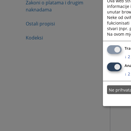
Ova web stra
Zakoni o platama i drugim
informacije 
naknadama
unutar brows
Neke od ovi
fukcionisat
Ostali propisi
stvari (npr.
Na ovom mjes
Kodeksi
Tra
↓
2
Ana
↓
2
Ne prihva