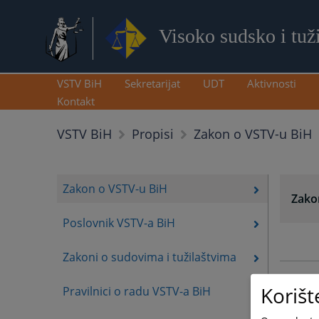
Visoko sudsko i tuž
VSTV BiH
Sekretarijat
UDT
Aktivnosti
Kontakt
Zakon o VSTV-u BiH
VSTV BiH
Propisi
Zakon o VSTV-u BiH
Zako
Poslovnik VSTV-a BiH
Zakoni o sudovima i tužilaštvima
Korišt
Pravilnici o radu VSTV-a BiH