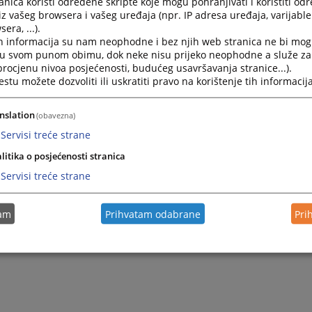
nica koristi određene skripte koje mogu pohranjivati i koristiti od
iz vašeg browsera i vašeg uređaja (npr. IP adresa uređaja, varijable 
era, ...).
h informacija su nam neophodne i bez njih web stranica ne bi mog
i u svom punom obimu, dok neke nisu prijeko neophodne a služe z
 procjenu nivoa posjećenosti, budućeg usavršavanja stranice...).
tu možete dozvoliti ili uskratiti pravo na korištenje tih informacija
nslation
(obavezna)
Servisi treće strane
litika o posjećenosti stranica
Servisi treće strane
tam
Prihvatam odabrane
Pri