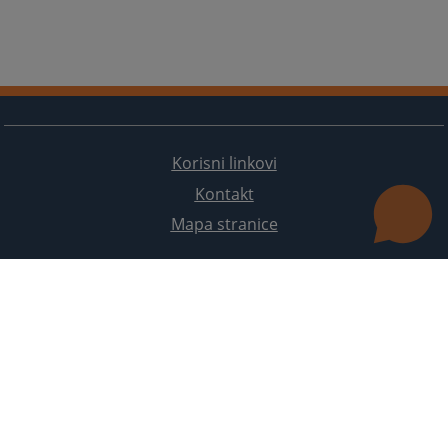
Korisni linkovi
Kontakt
Mapa stranice
Redizajn web stranice je finansirala Evropska unija. Za njen sadržaj isključivo je odgovorno
Visoko sudsko i tužilačko vijeće BiH i ona ne odražava nužno stavove Evropske unije.