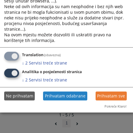
sesiji unutar browsera, ...).
calendar
calendar
Neke od ovih informacija su nam neophodne i bez njih web
Obrazac praćenja realizacije ugovora/okvirnih sporazuma
and
and
stranica ne bi mogla fukcionisati u svom punom obimu, dok
VSTV-a BiH
select
select
neke nisu prijeko neophodne a služe za dodatne stvari (npr.
30.09.2022.
a
a
procjenu nivoa posjećenosti, budućeg usavršavanja
date.
date.
stranice...).
Plan nabavki za 2022. godinu
Press
Press
Na ovom mjestu možete dozvoliti ili uskratiti pravo na
21.09.2022.
the
the
korištenje tih informacija.
question
question
Privremeni plan nabavki za 2022. godinu
mark
mark
Translation
(obavezna)
10.02.2022.
key
key
↓
2
Servisi treće strane
to
to
Analitika o posjećenosti stranica
get
get
the
the
↓
2
Servisi treće strane
keyboard
keyboard
shortcuts
shortcuts
Ne prihvatam
Prihvatam odabrane
Prihvatam sve
for
for
changing
changing
Pokreće Klaro!
dates.
dates.
1 - 5 / 5
1