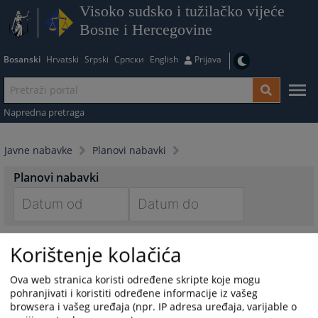
Visoko sudsko i tužilačko vijeće
Bosne i Hercegovine
Bosanski
Hrvatski
Srpski
Српски
English
Prijava
Napredna pretraga
Javne nabavke
Planovi nabavki
Planovi nabavki
Navigate
Navigate
Plan nabavki za 2025. godinu
forward
forward
Korištenje kolačića
25.12.2025.
to
to
interact
interact
Ova web stranica koristi određene skripte koje mogu
Plan nabavki za 2024. godinu - prečišćeni tekst
with
with
pohranjivati i koristiti određene informacije iz vašeg
22.10.2024.
the
the
browsera i vašeg uređaja (npr. IP adresa uređaja, varijable o