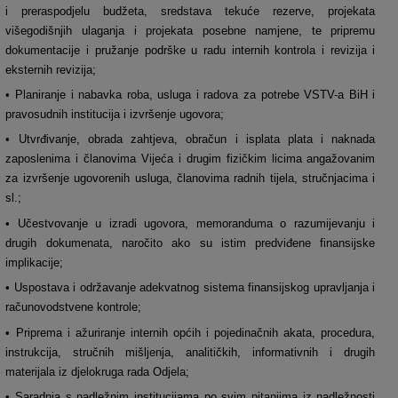
i preraspodjelu budžeta, sredstava tekuće rezerve, projekata
višegodišnjih ulaganja i projekata posebne namjene, te pripremu
dokumentacije i pružanje podrške u radu internih kontrola i revizija i
eksternih revizija;
• Planiranje i nabavka roba, usluga i radova za potrebe VSTV-a BiH i
pravosudnih institucija i izvršenje ugovora;
• Utvrđivanje, obrada zahtjeva, obračun i isplata plata i naknada
zaposlenima i članovima Vijeća i drugim fizičkim licima angažovanim
za izvršenje ugovorenih usluga, članovima radnih tijela, stručnjacima i
sl.;
• Učestvovanje u izradi ugovora, memoranduma o razumijevanju i
drugih dokumenata, naročito ako su istim predviđene finansijske
implikacije;
• Uspostava i održavanje adekvatnog sistema finansijskog upravljanja i
računovodstvene kontrole;
• Priprema i ažuriranje internih općih i pojedinačnih akata, procedura,
instrukcija, stručnih mišljenja, analitičkih, informativnih i drugih
materijala iz djelokruga rada Odjela;
• Saradnja s nadležnim institucijama po svim pitanjima iz nadležnosti