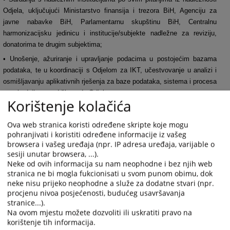
Odjela, uključujući Ministarstvo finansija i trezora BiH, Agenciju za
javne nabavke BiH, Parlamentarnu skupštinu BiH, Centralnu
harmonizacijsku jedinicu i institucije/subjekte nadležne za reviziju,
donatorima te drugim subjektima;
• Unošenje, ažuriranje i upravljanje podacima u postojećim bazama
podataka, te u koordinaciji s Odjelom za IKT, učestvovanje u analizi i
osmišljavanju aplikativnih rješenja za baze podataka, sistema i procesa
neophodnih za podršku radu Odjela;
Korištenje kolačića
• Pružanje stručne podrške stalnim komisijama i drugim radnim tijelima
unutar VSTV-a BiH iz nadležnosti rada Odjela;
Ova web stranica koristi određene skripte koje mogu
pohranjivati i koristiti određene informacije iz vašeg
• Učestvovanje u postupcima srednjoročnog planiranja, godišnjeg
browsera i vašeg uređaja (npr. IP adresa uređaja, varijable o
programiranja, praćenja i izvještavanja u VSTV-u BiH;
sesiji unutar browsera, ...).
• Identifikovanje, razvijanje i primjena novih i poboljšanih načina rada
Neke od ovih informacija su nam neophodne i bez njih web
potrebnih za podršku razvoju Sekretarijata VSTV-a BiH i postizanje
stranica ne bi mogla fukcionisati u svom punom obimu, dok
utvrđenih ciljeva VSTV-a BiH;
neke nisu prijeko neophodne a služe za dodatne stvari (npr.
procjenu nivoa posjećenosti, budućeg usavršavanja
• Obavljanje ostalih aktivnosti proizašlih iz nadležnosti Odjela i drugih
stranice...).
zadataka po nalogu direktora Sekretarijata VSTV-a BiH.
Na ovom mjestu možete dozvoliti ili uskratiti pravo na
korištenje tih informacija.