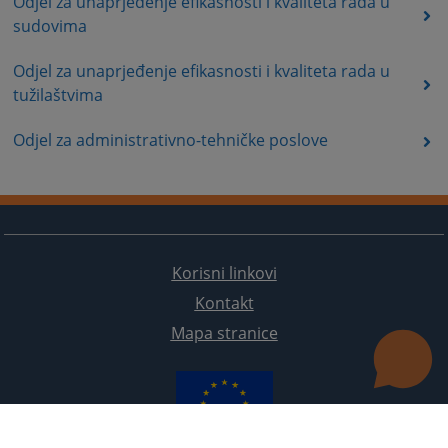
Odjel za unaprjeđenje efikasnosti i kvaliteta rada u
sudovima
Odjel za unaprjeđenje efikasnosti i kvaliteta rada u
tužilaštvima
Odjel za administrativno-tehničke poslove
Korisni linkovi
Kontakt
Mapa stranice
Redizajn web stranice je finansirala Evropska unija. Za njen sadržaj isključivo je odgovorno