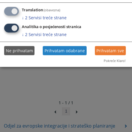
2191
PREGLEDA
Translation
(obavezna)
↓
2
Servisi treće strane
Analitika o posjećenosti stranica
↓
2
Servisi treće strane
Ne prihvatam
Prihvatam odabrane
Prihvatam sve
Pokreće Klaro!
1 - 1 / 1
1
Odjel za evropske integracije i strateško planiranje