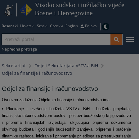
Visoko sudsko i tužilačko vijeće
Bosne i Hercegovine
Bosanski
Hrvatski
Srpski
Српски
English
Prijava
Napredna pretraga
Sekretarijat
Odjeli Sekretarijata VSTV-a BiH
Odjel za finansije i računovodstvo
Odjel za finansije i računovodstvo
Osnovna zaduženja
Odjela za finansije i računovodstvo ima:
• Planiranje i izvršenje budžeta VSTV-a BiH i budžeta projekata,
finansijsko-računovodstveni poslovi, poslovi budžetskog knjigovodstva
i priprema finansijskih izvještaja, uključujući pripremu dokumenta
okvirnog budžeta i godišnjih budžetskih zahtjeva, pripremu i praćenje
dinamike rashoda, iniciranje i pripremanje prijedloga za prestrukturisanje