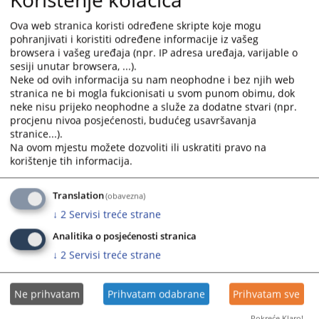
with
with
the
the
Ova web stranica koristi određene skripte koje mogu
calendar
calendar
pohranjivati i koristiti određene informacije iz vašeg
browsera i vašeg uređaja (npr. IP adresa uređaja, varijable o
and
and
sesiji unutar browsera, ...).
select
select
Neke od ovih informacija su nam neophodne i bez njih web
a
a
stranica ne bi mogla fukcionisati u svom punom obimu, dok
date.
date.
neke nisu prijeko neophodne a služe za dodatne stvari (npr.
Press
Press
procjenu nivoa posjećenosti, budućeg usavršavanja
the
the
stranice...).
Na ovom mjestu možete dozvoliti ili uskratiti pravo na
question
question
korištenje tih informacija.
mark
mark
key
key
to
to
Translation
(obavezna)
get
get
↓
2
Servisi treće strane
the
the
Analitika o posjećenosti stranica
keyboard
keyboard
↓
2
Servisi treće strane
shortcuts
shortcuts
for
for
changing
changing
Ne prihvatam
Prihvatam odabrane
Prihvatam sve
dates.
dates.
Pokreće Klaro!