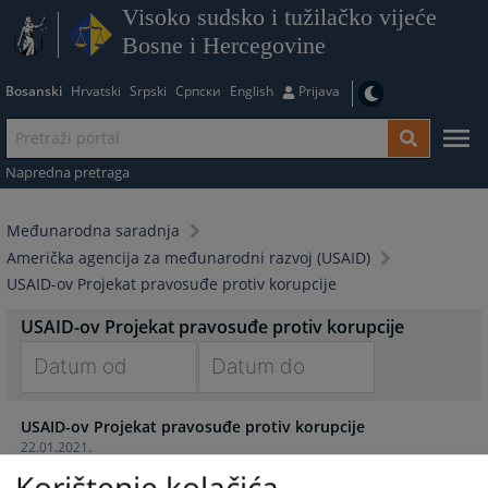
Visoko sudsko i tužilačko vijeće
Bosne i Hercegovine
Bosanski
Hrvatski
Srpski
Српски
English
Prijava
Napredna pretraga
Međunarodna saradnja
Američka agencija za međunarodni razvoj (USAID)
USAID-ov Projekat pravosuđe protiv korupcije
USAID-ov Projekat pravosuđe protiv korupcije
Navigate
Navigate
USAID-ov Projekat pravosuđe protiv korupcije
forward
forward
22.01.2021.
to
to
interact
interact
Korištenje kolačića