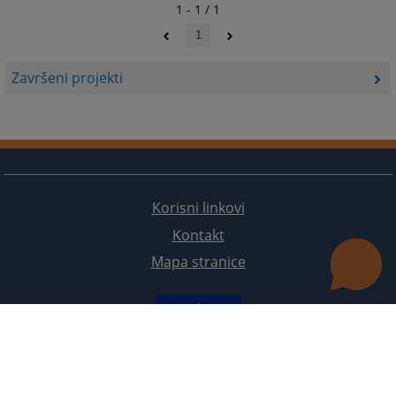
1 - 1 / 1
1
Završeni projekti
Korisni linkovi
Kontakt
Mapa stranice
Redizajn web stranice je finansirala Evropska unija. Za njen sadržaj isključivo je odgovorno
Visoko sudsko i tužilačko vijeće BiH i ona ne odražava nužno stavove Evropske unije.