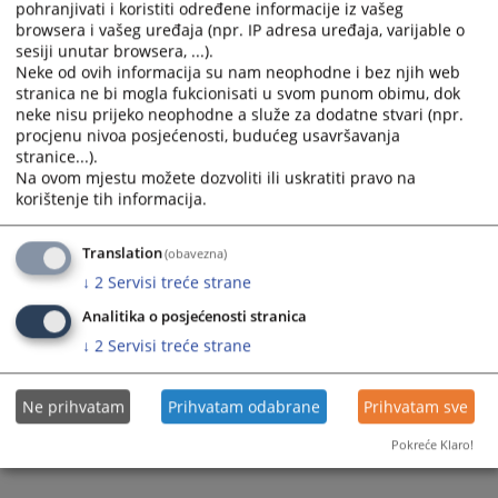
the
the
pohranjivati i koristiti određene informacije iz vašeg
browsera i vašeg uređaja (npr. IP adresa uređaja, varijable o
calendar
calendar
sesiji unutar browsera, ...).
and
and
Neke od ovih informacija su nam neophodne i bez njih web
select
select
stranica ne bi mogla fukcionisati u svom punom obimu, dok
a
a
neke nisu prijeko neophodne a služe za dodatne stvari (npr.
date.
date.
procjenu nivoa posjećenosti, budućeg usavršavanja
Press
Press
stranice...).
Na ovom mjestu možete dozvoliti ili uskratiti pravo na
the
the
korištenje tih informacija.
question
question
mark
mark
key
key
Translation
(obavezna)
to
to
↓
2
Servisi treće strane
get
get
Analitika o posjećenosti stranica
the
the
↓
2
Servisi treće strane
keyboard
keyboard
shortcuts
shortcuts
for
for
Ne prihvatam
Prihvatam odabrane
Prihvatam sve
changing
changing
Pokreće Klaro!
dates.
dates.