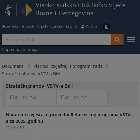
Visoko sudsko i tužilačko vijeće
Bosne i Hercegovine
Bosanski
Hrvatski
Srpski
Српски
English
Prijava
Napredna pretraga
Dokumenti
Planovi, izvještaji i programi rada
Strateški planovi VSTV-a BiH
Strateški planovi VSTV-a BiH
Navigate
Navigate
Narativni izvještaj o provedbi Reformskog programa VSTV-
forward
forward
a za 2025. godinu
to
to
15.04.2026.
interact
interact
with
with