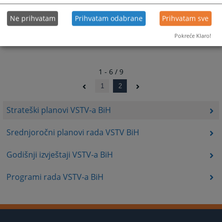
Ne prihvatam
Prihvatam odabrane
Prihvatam sve
Pokreće Klaro!
1 - 6 / 9
1
2
Strateški planovi VSTV-a BiH
Srednjoročni planovi rada VSTV BiH
Godišnji izvještaji VSTV-a BiH
Programi rada VSTV-a BiH