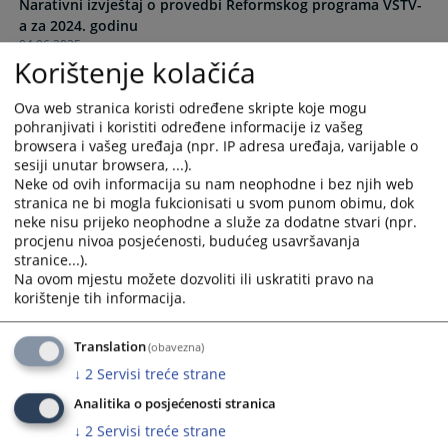
Narativni izvještaj o provedbi Reformskog programa VSTV-
the
the
a za 2024. godinu
calendar
calendar
04.06.2025.
and
and
Korištenje kolačića
select
select
Plan provedbe Reformskog programa VSTV-a BiH za
a
a
Ova web stranica koristi određene skripte koje mogu
razdoblje 2024. – 2026. godine
date.
date.
pohranjivati i koristiti određene informacije iz vašeg
30.01.2025.
Press
Press
browsera i vašeg uređaja (npr. IP adresa uređaja, varijable o
the
the
sesiji unutar browsera, ...).
Reformski program VSTV-a BiH za period 2024.- 2026.
question
question
Neke od ovih informacija su nam neophodne i bez njih web
godine
stranica ne bi mogla fukcionisati u svom punom obimu, dok
mark
mark
neke nisu prijeko neophodne a služe za dodatne stvari (npr.
key
key
procjenu nivoa posjećenosti, budućeg usavršavanja
Reformski program VSTV-a BiH za period 2021.- 2023.
to
to
stranice...).
godine
get
get
Na ovom mjestu možete dozvoliti ili uskratiti pravo na
the
the
korištenje tih informacija.
keyboard
keyboard
Strateški plan VSTV-a BiH za period 2014. - 2018.
25.09.2014.
shortcuts
shortcuts
Translation
(obavezna)
for
for
↓
2
Servisi treće strane
changing
changing
dates.
dates.
Analitika o posjećenosti stranica
↓
2
Servisi treće strane