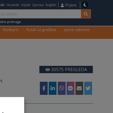
ski
Hrvatski
Srpski
Српски
English
Prijava
dna pretraga
Konkursi
Kutak za građane
Javne nabavke
30575
PREGLEDA
H.