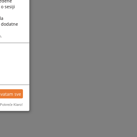
ređene
o sesiji
la
a dodatne
.
hvatam sve
Pokreće Klaro!