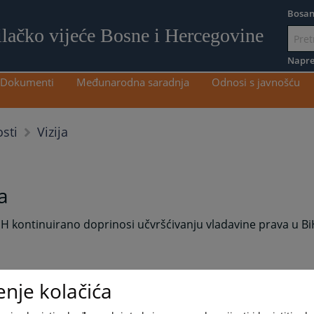
Bosan
ilačko vijeće Bosne i Hercegovine
Idi
na
Napre
sadržaj
Dokumenti
Međunarodna saradnja
Odnosi s javnošću
Vizija
sti
ja
H kontinuirano doprinosi učvršćivanju vladavine prava u Bi
enje kolačića