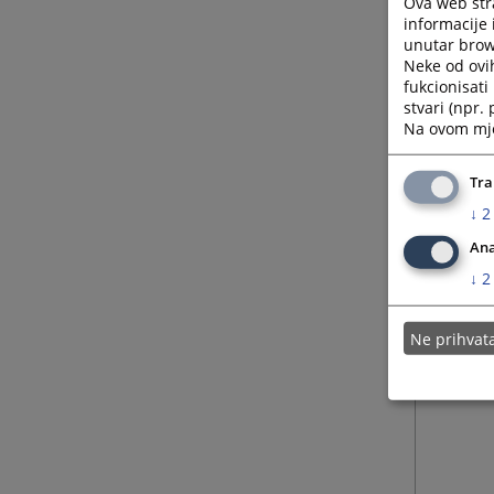
Ova web stra
informacije 
unutar brows
Neke od ovi
fukcionisat
stvari (npr.
Na ovom mjes
Tra
↓
2
Ana
↓
2
Ne prihva