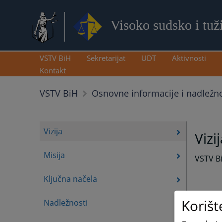
Visoko sudsko i tuž
VSTV BiH
Sekretarijat
UDT
Aktivnosti
Kontakt
VSTV BiH
Osnovne informacije i nadležno
Vizija
Vizi
Misija
VSTV Bi
Ključna načela
Korišt
Nadležnosti