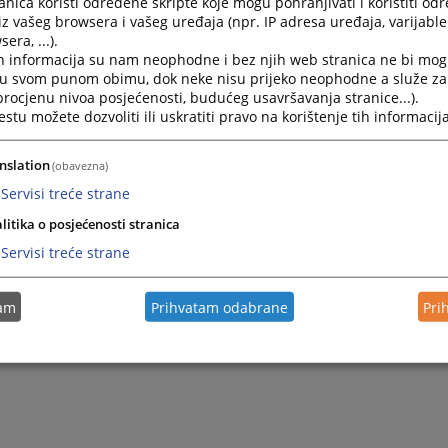
nica koristi određene skripte koje mogu pohranjivati i koristiti od
iz vašeg browsera i vašeg uređaja (npr. IP adresa uređaja, varijable 
era, ...).
h informacija su nam neophodne i bez njih web stranica ne bi mog
i u svom punom obimu, dok neke nisu prijeko neophodne a služe z
 procjenu nivoa posjećenosti, budućeg usavršavanja stranice...).
tu možete dozvoliti ili uskratiti pravo na korištenje tih informacija
nslation
(obavezna)
Servisi treće strane
litika o posjećenosti stranica
Servisi treće strane
tam
Prihvatam odabrane
Pri