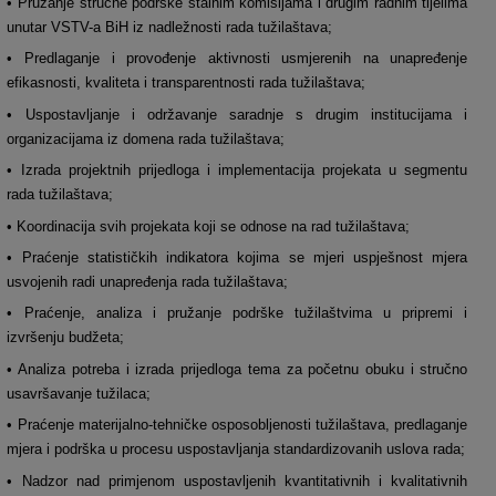
• Pružanje stručne podrške stalnim komisijama i drugim radnim tijelima
unutar VSTV-a BiH iz nadležnosti rada tužilaštava;
• Predlaganje i provođenje aktivnosti usmjerenih na unapređenje
efikasnosti, kvaliteta i transparentnosti rada tužilaštava;
• Uspostavljanje i održavanje saradnje s drugim institucijama i
organizacijama iz domena rada tužilaštava;
• Izrada projektnih prijedloga i implementacija projekata u segmentu
rada tužilaštava;
• Koordinacija svih projekata koji se odnose na rad tužilaštava;
• Praćenje statističkih indikatora kojima se mjeri uspješnost mjera
usvojenih radi unapređenja rada tužilaštava;
• Praćenje, analiza i pružanje podrške tužilaštvima u pripremi i
izvršenju budžeta;
• Analiza potreba i izrada prijedloga tema za početnu obuku i stručno
usavršavanje tužilaca;
• Praćenje materijalno-tehničke osposobljenosti tužilaštava, predlaganje
mjera i podrška u procesu uspostavljanja standardizovanih uslova rada;
• Nadzor nad primjenom uspostavljenih kvantitativnih i kvalitativnih