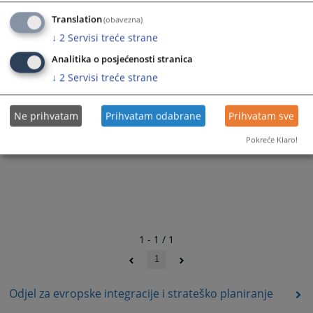
2044
PREGLEDA
Translation
(obavezna)
↓
2
Servisi treće strane
Analitika o posjećenosti stranica
↓
2
Servisi treće strane
Ne prihvatam
Prihvatam odabrane
Prihvatam sve
Pokreće Klaro!
1 - 1 / 1
1
Odjel za evropske integracije i strateško planiranje