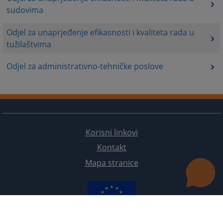
sudovima
Odjel za unaprjeđenje efikasnosti i kvaliteta rada u
tužilaštvima
Odjel za administrativno-tehničke poslove
Korisni linkovi
Kontakt
Mapa stranice
Redizajn web stranice je finansirala Evropska unija. Za njen sadržaj isključivo je odgovorno