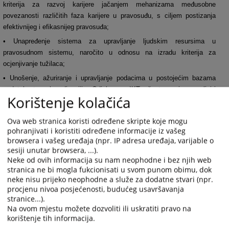
kriterija za razvoj karijere jačanjem mehanizama međusobne
povezanosti različitih faza karijere u pravosuđu, s ciljem postizanja
efektivnijeg i efikasnijeg pravosuđa;
• Unapređenje sistema za upravljanje ljudskim resursima u
pravosudnom sistemu, naročito u odnosu na izradu kriterija za
ocjenjivanje tužilaca;
• Unošenje, ažuriranje i upravljanje podacima u postojećim bazama
podataka te, u koordinaciji s Odjelom za IKT, učestvovanje u analizi i
Korištenje kolačića
osmišljavanju aplikativnih rješenja za baze podataka, sistema i procesa
neophodnih za podršku radu Odjela;
Ova web stranica koristi određene skripte koje mogu
• Učestvovanje u postupcima srednjoročnog planiranja, godišnjeg
pohranjivati i koristiti određene informacije iz vašeg
programiranja, praćenja i izvještavanja u VSTV-u BiH;
browsera i vašeg uređaja (npr. IP adresa uređaja, varijable o
sesiji unutar browsera, ...).
• Identifikovanje, razvijanje i primjena novih i poboljšanih načina rada za
Neke od ovih informacija su nam neophodne i bez njih web
podršku razvoju Sekretarijata VSTV-a BiH i postizanje utvrđenih ciljeva
stranica ne bi mogla fukcionisati u svom punom obimu, dok
VSTV-a BiH;
neke nisu prijeko neophodne a služe za dodatne stvari (npr.
procjenu nivoa posjećenosti, budućeg usavršavanja
• Obavljanje ostalih aktivnosti proizašlih iz nadležnosti Odjela i drugih
stranice...).
zadataka po nalogu direktora Sekretarijata VSTV-a BiH.
Na ovom mjestu možete dozvoliti ili uskratiti pravo na
korištenje tih informacija.