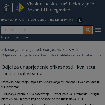
Visoko sudsko i tužilačko vijeće
Bosne i Hercegovine
Bosanski
Hrvatski
Srpski
Српски
English
Prijava
Napredna pretraga
Sekretarijat
Odjeli Sekretarijata VSTV-a BiH
Odjel za unaprjeđenje efikasnosti i kvaliteta rada u tužilaštvima
Odjel za unaprjeđenje efikasnosti i kvaliteta
rada u tužilaštvima
Osnovna zaduženja Odjela za unapređenje efikasnosti i kvaliteta rada u
tužilaštvima:
• Pružanje podrške i učestvovanje u izradi politika, strateških i drugih
planskih dokumenata koji se odnose na rad tužilaštava u BiH;