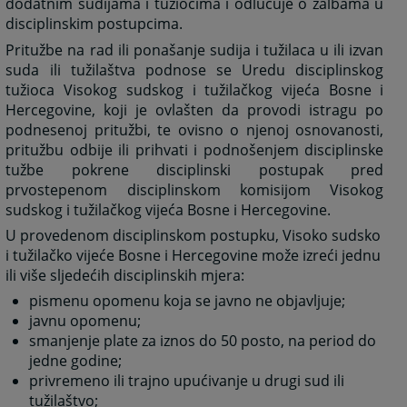
dodatnim sudijama i tužiocima i odlučuje o žalbama u
disciplinskim postupcima.
Pritužbe na rad ili ponašanje sudija i tužilaca u ili izvan
suda ili tužilaštva podnose se Uredu disciplinskog
tužioca Visokog sudskog i tužilačkog vijeća Bosne i
Hercegovine, koji je ovlašten da provodi istragu po
podnesenoj pritužbi, te ovisno o njenoj osnovanosti,
pritužbu odbije ili prihvati i podnošenjem disciplinske
tužbe pokrene disciplinski postupak pred
prvostepenom disciplinskom komisijom Visokog
sudskog i tužilačkog vijeća Bosne i Hercegovine.
U provedenom disciplinskom postupku, Visoko sudsko
i tužilačko vijeće Bosne i Hercegovine može izreći jednu
ili više sljedećih disciplinskih mjera:
pismenu opomenu koja se javno ne objavljuje;
javnu opomenu;
smanjenje plate za iznos do 50 posto, na period do
jedne godine;
privremeno ili trajno upućivanje u drugi sud ili
tužilaštvo;