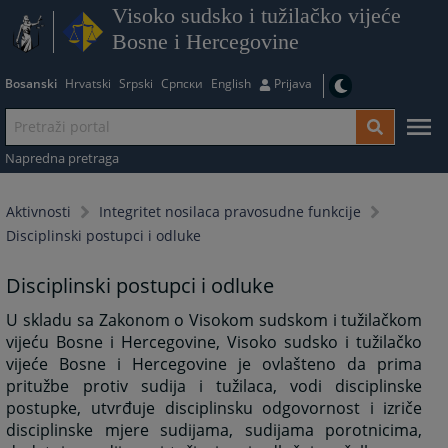
Visoko sudsko i tužilačko vijeće
Bosne i Hercegovine
Bosanski
Hrvatski
Srpski
Српски
English
Prijava
Napredna pretraga
Aktivnosti
Integritet nosilaca pravosudne funkcije
Disciplinski postupci i odluke
Disciplinski postupci i odluke
U skladu sa Zakonom o Visokom sudskom i tužilačkom
vijeću Bosne i Hercegovine, Visoko sudsko i tužilačko
vijeće Bosne i Hercegovine je ovlašteno da prima
pritužbe protiv sudija i tužilaca, vodi disciplinske
postupke, utvrđuje disciplinsku odgovornost i izriče
disciplinske mjere sudijama, sudijama porotnicima,