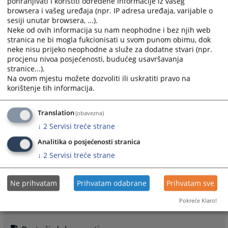
pohranjivati i koristiti određene informacije iz vašeg
disciplinskim komisijama, vodi evidencije o njihovom
browsera i vašeg uređaja (npr. IP adresa uređaja, varijable o
radu i donesenim odlukama, te
objavljuje na internet stranici
sesiji unutar browsera, ...).
Visokog sudskog i tužilačkog vijeća Bosne i Hercegovine
informacije o
Neke od ovih informacija su nam neophodne i bez njih web
stranica ne bi mogla fukcionisati u svom punom obimu, dok
zakazanim ročištima i konačnim disciplinskim odlukama.
neke nisu prijeko neophodne a služe za dodatne stvari (npr.
Više informacija o disciplinskim postupcima i odlukama
procjenu nivoa posjećenosti, budućeg usavršavanja
možete pronaći u pratećim dokumentima/linkovima:
stranice...).
Na ovom mjestu možete dozvoliti ili uskratiti pravo na
6651
PREGLEDA
korištenje tih informacija.
Translation
(obavezna)
↓
2
Servisi treće strane
Analitika o posjećenosti stranica
Linkovi
↓
2
Servisi treće strane
Odluke u disciplinskim postupcima
Raspored disciplinskih ročišta
Ne prihvatam
Prihvatam odabrane
Prihvatam sve
Pokreće Klaro!