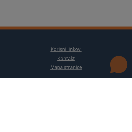
Korisni linkovi
Kontakt
Mapa stranice
Redizajn web stranice je finansirala Evropska unija. Za njen sadržaj isključivo je odgovorno
Visoko sudsko i tužilačko vijeće BiH i ona ne odražava nužno stavove Evropske unije.