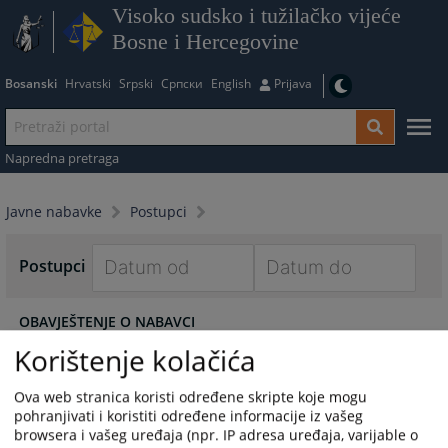
Visoko sudsko i tužilačko vijeće
Bosne i Hercegovine
Bosanski
Hrvatski
Srpski
Српски
English
Prijava
Napredna pretraga
Javne nabavke
Postupci
Postupci
Navigate
Navigate
OBAVJEŠTENJE O NABAVCI
forward
forward
24.07.2026.
to
to
Korištenje kolačića
interact
interact
ODLUKU o izboru najpovoljnijeg ponuditelja
with
with
Ova web stranica koristi određene skripte koje mogu
21.07.2026.
the
the
pohranjivati i koristiti određene informacije iz vašeg
calendar
calendar
browsera i vašeg uređaja (npr. IP adresa uređaja, varijable o