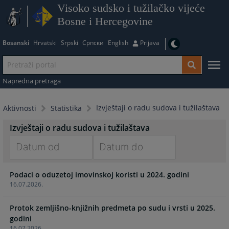
Visoko sudsko i tužilačko vijeće
Bosne i Hercegovine
Bosanski
Hrvatski
Srpski
Српски
English
Prijava
Napredna pretraga
Izvještaji o radu sudova i tužilaštava
Aktivnosti
Statistika
Izvještaji o radu sudova i tužilaštava
Navigate
Navigate
Podaci o oduzetoj imovinskoj koristi u 2024. godini
forward
forward
16.07.2026.
to
to
interact
interact
Protok zemljišno-knjižnih predmeta po sudu i vrsti u 2025.
with
with
godini
the
the
16.07.2026.