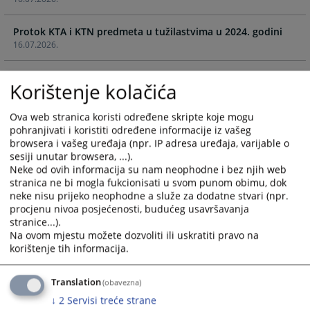
calendar
calendar
and
and
Protok KTA i KTN predmeta u tužilastvima u 2024. godini
select
select
16.07.2026.
a
a
date.
date.
Protok komunalnih predmeta po sudu i vrsti u 2024. godini
Press
Press
Korištenje kolačića
16.07.2026.
the
the
question
question
Ova web stranica koristi određene skripte koje mogu
Protok zemljišno-knjižnih predmeta po sudu i vrsti u 2024.
mark
mark
pohranjivati i koristiti određene informacije iz vašeg
godini
key
key
browsera i vašeg uređaja (npr. IP adresa uređaja, varijable o
16.07.2026.
to
to
sesiji unutar browsera, ...).
Neke od ovih informacija su nam neophodne i bez njih web
get
get
Protok predmeta registracije po sudu i vrsti u 2025. godini
stranica ne bi mogla fukcionisati u svom punom obimu, dok
the
the
neke nisu prijeko neophodne a služe za dodatne stvari (npr.
16.07.2026.
keyboard
keyboard
procjenu nivoa posjećenosti, budućeg usavršavanja
shortcuts
shortcuts
stranice...).
Podaci o oduzetoj imovinskoj koristi u 2025. godini
for
for
Na ovom mjestu možete dozvoliti ili uskratiti pravo na
16.07.2026.
changing
changing
korištenje tih informacija.
dates.
dates.
Protok KTA i KTN predmeta u tužilastvima u 2025. godini
Translation
(obavezna)
16.07.2026.
↓
2
Servisi treće strane