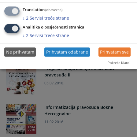
Translation
(obavezna)
↓
2
Servisi treće strane
Analitika o posjećenosti stranica
Konsolidacija i dalji razvoj pravosudnog
↓
2
Servisi treće strane
komunikacionog i informacionog sistema
09.07.2018.
Ne prihvatam
Prihvatam odabrane
Prihvatam sve
Pokreće Klaro!
Projekat unapređenja efikasnosti
pravosuđa II
05.07.2018.
Informatizacija pravosuđa Bosne i
Hercegovine
11.02.2016.