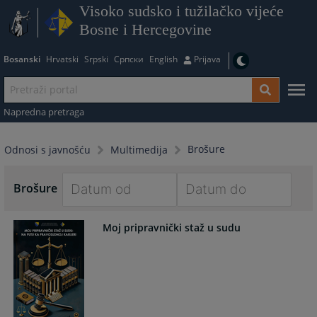
Visoko sudsko i tužilačko vijeće
Bosne i Hercegovine
Bosanski
Hrvatski
Srpski
Српски
English
Prijava
Napredna pretraga
Brošure
Odnosi s javnošću
Multimedija
Brošure
Navigate
Navigate
Moj pripravnički staž u sudu
forward
forward
to
to
interact
interact
with
with
the
the
calendar
calendar