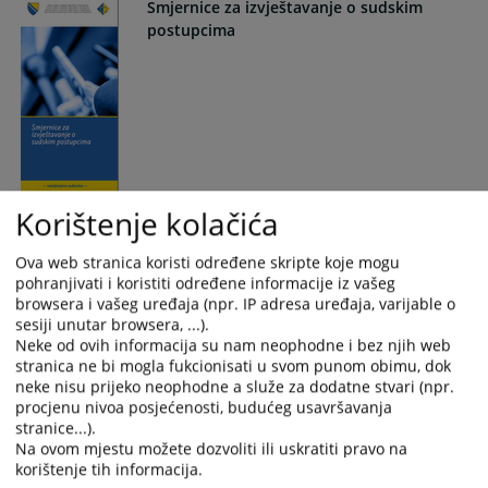
Smjernice za izvještavanje o sudskim
postupcima
Korištenje kolačića
Smjernice za zaključenje sudske nagodbe -
za stranke
Ova web stranica koristi određene skripte koje mogu
pohranjivati i koristiti određene informacije iz vašeg
browsera i vašeg uređaja (npr. IP adresa uređaja, varijable o
sesiji unutar browsera, ...).
Neke od ovih informacija su nam neophodne i bez njih web
stranica ne bi mogla fukcionisati u svom punom obimu, dok
neke nisu prijeko neophodne a služe za dodatne stvari (npr.
procjenu nivoa posjećenosti, budućeg usavršavanja
stranice...).
Na ovom mjestu možete dozvoliti ili uskratiti pravo na
Šta vidite - predrasude i stereotipi
korištenje tih informacija.