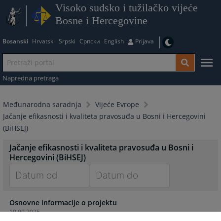
Visoko sudsko i tužilačko vijeće
Bosne i Hercegovine
Bosanski
Hrvatski
Srpski
Српски
English
Prijava
Napredna pretraga
Međunarodna saradnja
Vijeće Evrope
Jačanje efikasnosti i kvaliteta pravosuđa u Bosni i Hercegovini
(BiHSEJ)
Jačanje efikasnosti i kvaliteta pravosuđa u Bosni i
Hercegovini (BiHSEJ)
Navigate
Navigate
Osnovne informacije o projektu
forward
forward
19.09.2025.
to
to