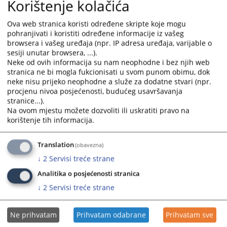
Korištenje kolačića
interact
interact
with
with
Ova web stranica koristi određene skripte koje mogu
the
the
pohranjivati i koristiti određene informacije iz vašeg
calendar
calendar
browsera i vašeg uređaja (npr. IP adresa uređaja, varijable o
and
and
sesiji unutar browsera, ...).
select
select
Neke od ovih informacija su nam neophodne i bez njih web
a
a
stranica ne bi mogla fukcionisati u svom punom obimu, dok
date.
date.
neke nisu prijeko neophodne a služe za dodatne stvari (npr.
procjenu nivoa posjećenosti, budućeg usavršavanja
Press
Press
stranice...).
the
the
Na ovom mjestu možete dozvoliti ili uskratiti pravo na
question
question
korištenje tih informacija.
mark
mark
key
key
Translation
(obavezna)
to
to
↓
2
Servisi treće strane
get
get
the
the
Analitika o posjećenosti stranica
keyboard
keyboard
↓
2
Servisi treće strane
shortcuts
shortcuts
for
for
Ne prihvatam
Prihvatam odabrane
Prihvatam sve
changing
changing
dates.
dates.