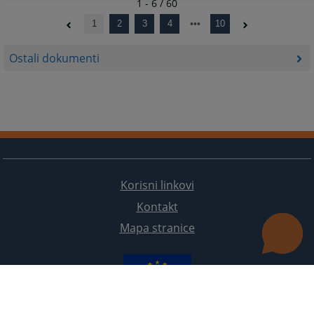
1 - 6 / 60
1
2
3
4
10
Ostali dokumenti
Korisni linkovi
Kontakt
Mapa stranice
Redizajn web stranice je finansirala Evropska unija. Za njen sadržaj isključivo je odgovorno