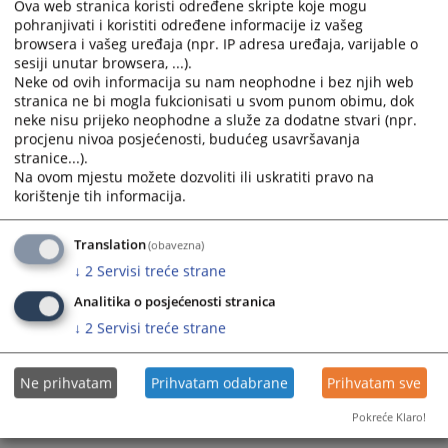
calendar
calendar
Ova web stranica koristi određene skripte koje mogu
Pravilnik Visokog sudskog i tužilakog vijeća Bosne i
pohranjivati i koristiti određene informacije iz vašeg
and
and
Hercegovine u vezi s izvještavanjem o imovini i interesima
browsera i vašeg uređaja (npr. IP adresa uređaja, varijable o
20.03.2024.
select
select
sesiji unutar browsera, ...).
a
a
Neke od ovih informacija su nam neophodne i bez njih web
date.
date.
Odluka o imenovanju službenika za informisanje
stranica ne bi mogla fukcionisati u svom punom obimu, dok
05.01.2024.
Press
Press
neke nisu prijeko neophodne a služe za dodatne stvari (npr.
the
the
procjenu nivoa posjećenosti, budućeg usavršavanja
stranice...).
question
question
Mišljenje VSTV-a BiH na Nacrt zakona
Na ovom mjestu možete dozvoliti ili uskratiti pravo na
23.06.2023.
mark
mark
korištenje tih informacija.
key
key
to
to
Pravilnik o internom prijavljivanju korupcije i zaštiti lica
koje prijavi korupciju u VSTV-u BiH
Translation
get
get
(obavezna)
22.07.2021.
the
the
↓
2
Servisi treće strane
keyboard
keyboard
Analitika o posjećenosti stranica
shortcuts
shortcuts
↓
2
Servisi treće strane
for
for
changing
changing
dates.
dates.
Ne prihvatam
Prihvatam odabrane
Prihvatam sve
Pokreće Klaro!