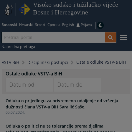
Visoko sudsko i tužilačko vijeće
Bosne i Hercegovine
Bosanski
Hrvatski
Srpski
Српски
English
Prijava
Napredna pretraga
Ostale odluke VSTV-a BiH
VSTV BiH
Disciplinski postupci
Ostale odluke VSTV-a BiH
Navigate
Navigate
Odluka o prijedlogu za privremeno udaljenje od vršenja
forward
forward
dužnosti člana VSTV-a BiH Sarajlić Saše.
to
to
05.07.2024.
interact
interact
with
with
Odluka o politici nulte tolerancije prema djelima
the
the