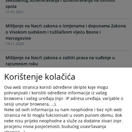
seksualnog uznemiravanja i uznemiravanja na osnovu
calendar
calendar
and
and
21.01.2021.
select
select
a
a
Mišljenje na Nacrt zakona o izmjenama i dopunama Zakona
date.
date.
o Visokom sudskom i tužilačkom vijeću Bosne i
Press
Press
Hercegovine
the
the
19.11.2020.
question
question
mark
mark
Mišljenje na Nacrt zakona o zaštiti prava na suđenje u
key
key
razumnom roku
to
to
19.11.2020.
get
get
Korištenje kolačića
the
the
Odluke VSTV-a BiH o uspostavljanju strukturiranog dijaloga
keyboard
keyboard
Ova web stranica koristi određene skripte koje mogu
o pravosuđu u BiH
shortcuts
shortcuts
pohranjivati i koristiti određene informacije iz vašeg
01.09.2011.
browsera i vašeg uređaja (npr. IP adresa uređaja, varijable o
for
for
sesiji unutar browsera, ...).
changing
changing
Odluka o implementaciji Modula za pristup sudskim
Neke od ovih informacija su nam neophodne i bez njih web
dates.
dates.
predmetima putem interneta
stranica ne bi mogla fukcionisati u svom punom obimu, dok
29.01.2010.
neke nisu prijeko neophodne a služe za dodatne stvari (npr.
procjenu nivoa posjećenosti, budućeg usavršavanja
stranice...).