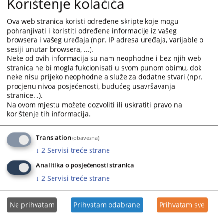
Korištenje kolačića
Ova web stranica koristi određene skripte koje mogu
pohranjivati i koristiti određene informacije iz vašeg
browsera i vašeg uređaja (npr. IP adresa uređaja, varijable o
sesiji unutar browsera, ...).
Neke od ovih informacija su nam neophodne i bez njih web
stranica ne bi mogla fukcionisati u svom punom obimu, dok
neke nisu prijeko neophodne a služe za dodatne stvari (npr.
procjenu nivoa posjećenosti, budućeg usavršavanja
stranice...).
Na ovom mjestu možete dozvoliti ili uskratiti pravo na
korištenje tih informacija.
Translation
(obavezna)
↓
2
Servisi treće strane
Analitika o posjećenosti stranica
↓
2
Servisi treće strane
Ne prihvatam
Prihvatam odabrane
Prihvatam sve