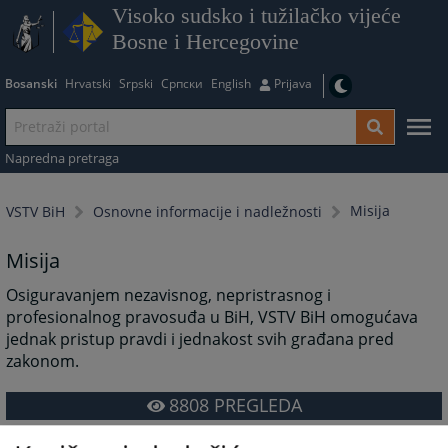
Visoko sudsko i tužilačko vijeće
Bosne i Hercegovine
Bosanski
Hrvatski
Srpski
Српски
English
Prijava
Napredna pretraga
Misija
VSTV BiH
Osnovne informacije i nadležnosti
Misija
Osiguravanjem nezavisnog, nepristrasnog i
profesionalnog pravosuđa u BiH, VSTV BiH omogućava
jednak pristup pravdi i jednakost svih građana pred
zakonom.
8808
PREGLEDA