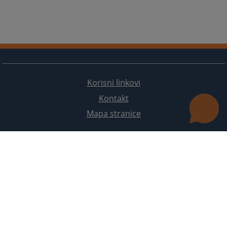
Odjel za unaprjeđenje efikasnosti i kvaliteta
rada u tužilaštvima
Odjel za administrativno-tehničke poslove
Korisni linkovi
Kontakt
Mapa stranice
Redizajn web stranice je finansirala Evropska unija. Za njen sadržaj isključivo je odgovorno
Visoko sudsko i tužilačko vijeće BiH i ona ne odražava nužno stavove Evropske unije.