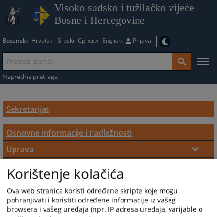
Visoko sudsko i tužilačko vijeće
Bosne i Hercegovine
Bosanski
Hrvatski
Srpski
Српски
English
Prijava
Napredna pretraga
Sekretarijat
Osnovne informacije i nadležnosti
Uprava
Direktor
Kadrovska struktura
Korištenje kolačića
Odjeli Sekretarijata VSTV-a BiH
Zamjenik direktora
Ova web stranica koristi određene skripte koje mogu
Odjel za evropske integracije i strateško
pohranjivati i koristiti određene informacije iz vašeg
browsera i vašeg uređaja (npr. IP adresa uređaja, varijable o
planiranje