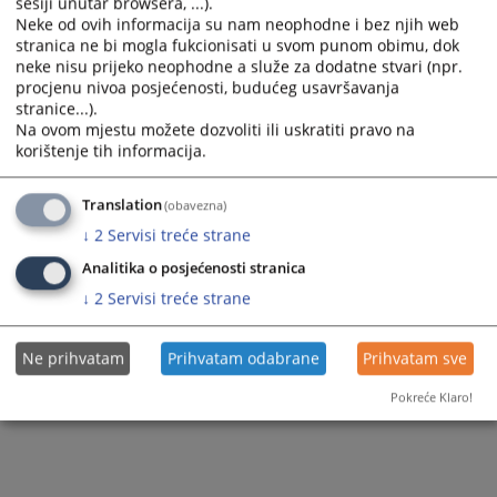
sesiji unutar browsera, ...).
Neke od ovih informacija su nam neophodne i bez njih web
Odjel za informaciono-komunikacionu
stranica ne bi mogla fukcionisati u svom punom obimu, dok
tehnologiju
neke nisu prijeko neophodne a služe za dodatne stvari (npr.
procjenu nivoa posjećenosti, budućeg usavršavanja
Odjel za pravosudnu analitiku i izvještavanje
stranice...).
Na ovom mjestu možete dozvoliti ili uskratiti pravo na
Odjel za kadrovske poslove
korištenje tih informacija.
Odjel za finansije i računovodstvo
Translation
(obavezna)
Odjel za provođenje postupka po izvještajima
↓
2
Servisi treće strane
Odjel za sudsku dokumentaciju i edukaciju
Analitika o posjećenosti stranica
↓
2
Servisi treće strane
Odjel za imenovanje i napredovanje
Odjel za pravna pitanja
Ne prihvatam
Prihvatam odabrane
Prihvatam sve
Odjel za disciplinske postupke i etiku nosilaca
Pokreće Klaro!
pravosudnih funkcija
Odjel za unaprjeđenje efikasnosti i kvaliteta
rada u sudovima