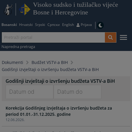
Visoko sudsko i tužilačko vijeće
Bosne i Hercegovine
Bosanski
Hrvatski
Srpski
Српски
English
Prijava
Napredna pretraga
Dokumenti
Budžet VSTV-a BIH
Godišnji izvještaji o izvršenju budžeta VSTV-a BiH
Godišnji izvještaji o izvršenju budžeta VSTV-a BiH
Navigate
Navigate
Korekcija Godišnjeg izvještaja o izvršenju budžeta za
forward
forward
period 01.01.-31.12.2025. godine
to
to
12.06.2026.
interact
interact
with
with