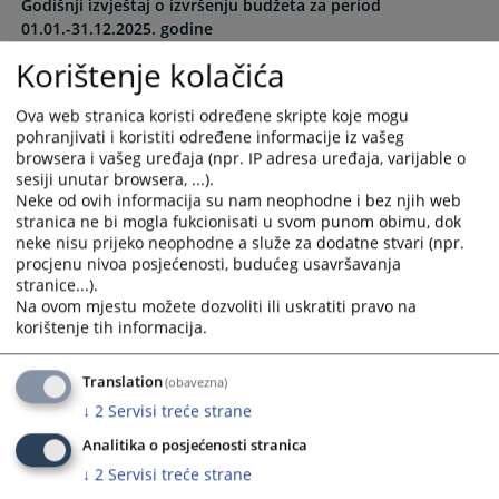
Godišnji izvještaj o izvršenju budžeta za period
the
the
01.01.-31.12.2025. godine
calendar
calendar
12.06.2026.
and
and
Korištenje kolačića
select
select
Korekcija Godišnjeg izvještaja za period 01.01.-31.12.2024.
a
a
Ova web stranica koristi određene skripte koje mogu
13.06.2025.
date.
date.
pohranjivati i koristiti određene informacije iz vašeg
Press
Press
browsera i vašeg uređaja (npr. IP adresa uređaja, varijable o
Godišnji izvještaj o izvršenju budžeta za period
sesiji unutar browsera, ...).
the
the
01.01.-31.12.2024. godine
Neke od ovih informacija su nam neophodne i bez njih web
question
question
13.06.2025.
stranica ne bi mogla fukcionisati u svom punom obimu, dok
mark
mark
neke nisu prijeko neophodne a služe za dodatne stvari (npr.
key
key
procjenu nivoa posjećenosti, budućeg usavršavanja
Godišnji izvještaj o izvršenju budžeta za period
to
to
stranice...).
01.01.-31.12.2023. godine
get
get
Na ovom mjestu možete dozvoliti ili uskratiti pravo na
31.05.2024.
the
the
korištenje tih informacija.
keyboard
keyboard
Godišnji izvještaj o izvršenju budžeta za period
shortcuts
shortcuts
Translation
(obavezna)
01.01.-31.12.2022. godine
for
for
↓
2
Servisi treće strane
30.06.2023.
changing
changing
Analitika o posjećenosti stranica
dates.
dates.
↓
2
Servisi treće strane