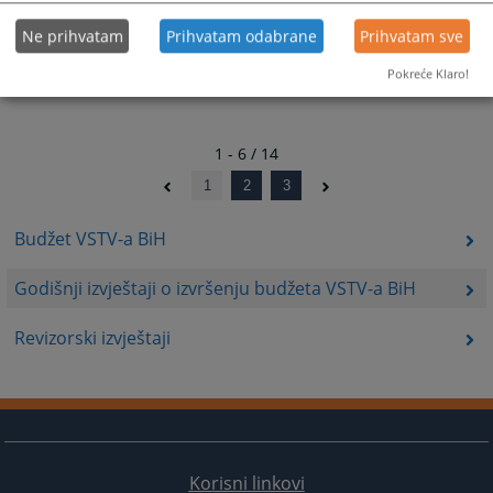
Ne prihvatam
Prihvatam odabrane
Prihvatam sve
Pokreće Klaro!
1 - 6 / 14
1
2
3
Budžet VSTV-a BiH
Godišnji izvještaji o izvršenju budžeta VSTV-a BiH
Revizorski izvještaji
Korisni linkovi