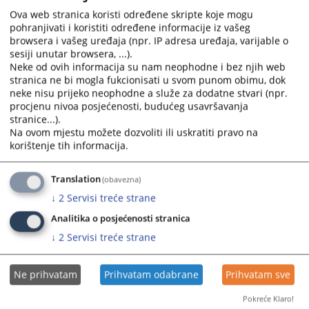
Ova web stranica koristi određene skripte koje mogu
pohranjivati i koristiti određene informacije iz vašeg
browsera i vašeg uređaja (npr. IP adresa uređaja, varijable o
sesiji unutar browsera, ...).
Neke od ovih informacija su nam neophodne i bez njih web
stranica ne bi mogla fukcionisati u svom punom obimu, dok
neke nisu prijeko neophodne a služe za dodatne stvari (npr.
procjenu nivoa posjećenosti, budućeg usavršavanja
stranice...).
Na ovom mjestu možete dozvoliti ili uskratiti pravo na
korištenje tih informacija.
Translation
(obavezna)
↓
2
Servisi treće strane
Analitika o posjećenosti stranica
↓
2
Servisi treće strane
Ne prihvatam
Prihvatam odabrane
Prihvatam sve
Pokreće Klaro!