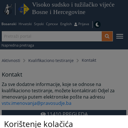
Visoko sudsko i tužilačko vijeće
Bosne i Hercegovine
Bosanski
Hrvatski
Srpski
Српски
English
Prijava
Napredna pretraga
Kontakt
Aktivnosti
Kvalifikaciono testiranje
Kontakt
Za sve dodatne informacije, koje se odnose na
kvalifikaciono testiranje, možete kontaktirati Odjel za
imenovanja putem elektronske pošte na adresu
vstv.imenovanja@pravosudje.ba
11410
PREGLEDA
Korištenje kolačića