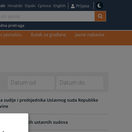
ski
Hrvatski
Srpski
Српски
English
Prijava
dna pretraga
s javnošću
Kutak za građane
Javne nabavke
Navigate
Navigate
forward
forward
a sudije i predsjednika Ustavnog suda Republike
to
to
ovine
interact
interact
with
with
 suda entitetskih ustavnih sudova
the
the
calendar
calendar