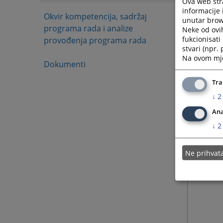
Ova web stra
informacije 
Okvir kompetencija, sadržaj
unutar brows
programa rada i analize
Neke od ovi
fukcionisat
provođenja programa rada
stvari (npr.
Na ovom mjes
Dokumenti
Tra
↓
2
Ana
↓
2
Ne prihva