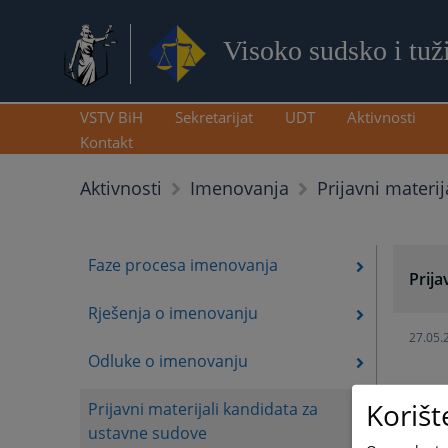
Visoko sudsko i tuž
VSTV BiH
Sekretarijat
UDT
Aktivnosti
Kontakt
Prijavni materi
Aktivnosti
Imenovanja
Faze procesa imenovanja
Prija
Rješenja o imenovanju
27.05.
Odluke o imenovanju
Korišt
Prijavni materijali kandidata za
30.07.
ustavne sudove