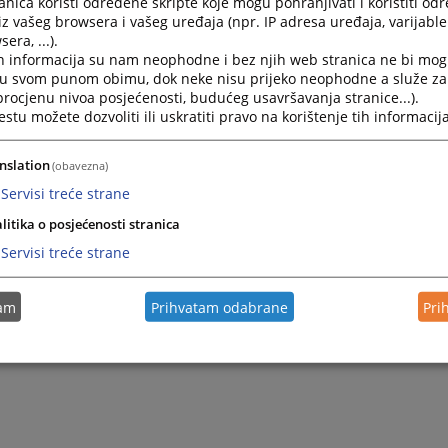
nica koristi određene skripte koje mogu pohranjivati i koristiti od
iz vašeg browsera i vašeg uređaja (npr. IP adresa uređaja, varijable 
era, ...).
h informacija su nam neophodne i bez njih web stranica ne bi mog
i u svom punom obimu, dok neke nisu prijeko neophodne a služe z
 procjenu nivoa posjećenosti, budućeg usavršavanja stranice...).
tu možete dozvoliti ili uskratiti pravo na korištenje tih informacija
nslation
(obavezna)
Servisi treće strane
litika o posjećenosti stranica
Servisi treće strane
tam
Prihvatam odabrane
Pri