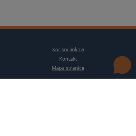
Korisni linkovi
Kontakt
Mapa stranice
Redizajn web stranice je finansirala Evropska unija. Za njen sadržaj isključivo je odgovorno
Visoko sudsko i tužilačko vijeće BiH i ona ne odražava nužno stavove Evropske unije.