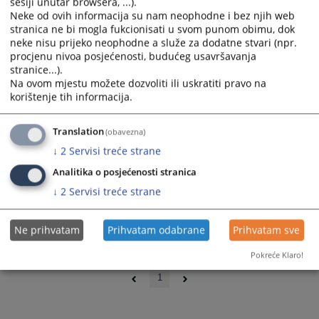
sesiji unutar browsera, ...).
Neke od ovih informacija su nam neophodne i bez njih web
stranica ne bi mogla fukcionisati u svom punom obimu, dok
neke nisu prijeko neophodne a služe za dodatne stvari (npr.
procjenu nivoa posjećenosti, budućeg usavršavanja
stranice...).
Na ovom mjestu možete dozvoliti ili uskratiti pravo na
korištenje tih informacija.
Translation
(obavezna)
↓
2
Servisi treće strane
Analitika o posjećenosti stranica
↓
2
Servisi treće strane
Ne prihvatam
Prihvatam odabrane
Prihvatam sve
Pokreće Klaro!
0 - 0 / 0
1