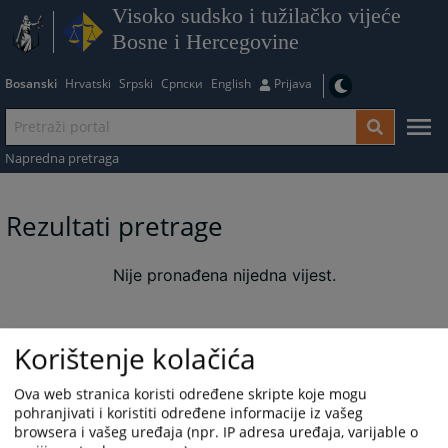
Visoko sudsko i tužilačko vijeće
Bosne i Hercegovine
Bosanski
Hrvatski
Srpski
Српски
English
Prijava
Napredna pretraga
Rezultati pretrage
Nije pronađena nijedna vijest.
Korištenje kolačića
Ova web stranica koristi određene skripte koje mogu
pohranjivati i koristiti određene informacije iz vašeg
browsera i vašeg uređaja (npr. IP adresa uređaja, varijable o