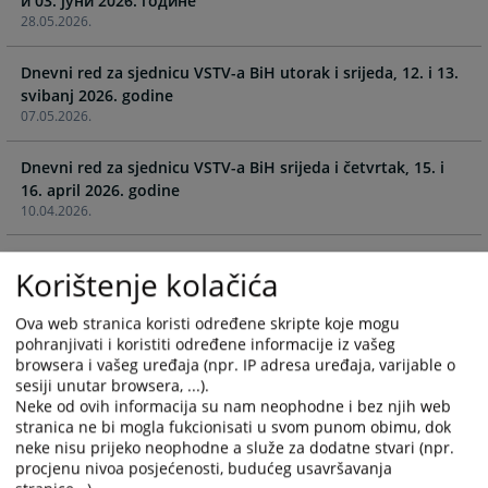
и 03. јуни 2026. године
calendar
calendar
28.05.2026.
and
and
select
select
Dnevni red za sjednicu VSTV-a BiH utorak i srijeda, 12. i 13.
a
a
date.
date.
07.05.2026.
Press
Press
the
the
Dnevni red za sjednicu VSTV-a BiH srijeda i četvrtak, 15. i
question
question
16. april 2026. godine
mark
mark
10.04.2026.
key
key
to
to
Dnevni red za sjednicu VSTS-a BiH srijeda i četvrtak, 25. i
get
get
Korištenje kolačića
the
the
19.03.2026.
keyboard
keyboard
Ova web stranica koristi određene skripte koje mogu
shortcuts
shortcuts
pohranjivati i koristiti određene informacije iz vašeg
Dnevni red za sjednicu VSTV-a BiH srijeda i četvrtak, 04. i
for
for
browsera i vašeg uređaja (npr. IP adresa uređaja, varijable o
05. ožujak 2026. godine
sesiji unutar browsera, ...).
changing
changing
26.02.2026.
Neke od ovih informacija su nam neophodne i bez njih web
dates.
dates.
stranica ne bi mogla fukcionisati u svom punom obimu, dok
neke nisu prijeko neophodne a služe za dodatne stvari (npr.
Dnevni red za sjednicu VSTS-a BiH srijeda i četvrtak, 11. i
procjenu nivoa posjećenosti, budućeg usavršavanja
12. februar 2026. godine