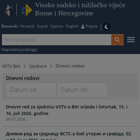
Visoko sudsko i tužilačko vijeće
Bosne i Hercegovine
Bosanski
Hrvatski
Srpski
Српски
English
Prijava
Napredna pretraga
Dnevni redovi
VSTV BiH
Sjednice
Dnevni redovi
Navigate
Navigate
Dnevni red za sjednicu VSTV-a BiH srijeda i četvrtak, 15. i
forward
forward
16. juli 2026. godine
to
to
09.07.2026.
interact
interact
with
with
Дневни ред за сједницу ВСТC-а БиХ уторак и сриједа, 02.
the
the