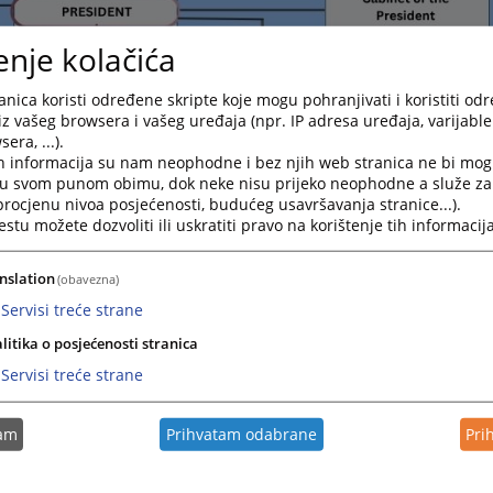
enje kolačića
nica koristi određene skripte koje mogu pohranjivati i koristiti od
iz vašeg browsera i vašeg uređaja (npr. IP adresa uređaja, varijable 
era, ...).
h informacija su nam neophodne i bez njih web stranica ne bi mog
i u svom punom obimu, dok neke nisu prijeko neophodne a služe z
 procjenu nivoa posjećenosti, budućeg usavršavanja stranice...).
tu možete dozvoliti ili uskratiti pravo na korištenje tih informacija
nslation
(obavezna)
Servisi treće strane
litika o posjećenosti stranica
Servisi treće strane
tam
Prihvatam odabrane
Pri