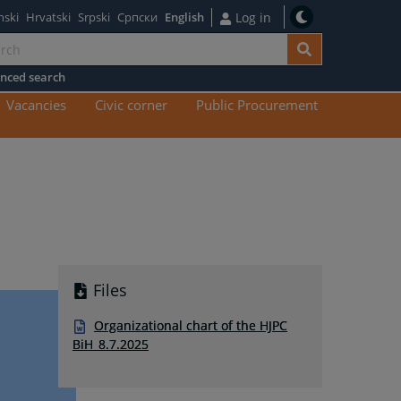
nski
Hrvatski
Srpski
Српски
English
Log in
nced search
n
Vacancies
Civic corner
Public Procurement
tent
Files
Organizational chart of the HJPC
BiH_8.7.2025