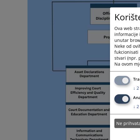
Korišt
Ova web stra
informacije 
unutar brows
Neke od ovi
fukcionisat
stvari (npr.
Na ovom mjes
Tra
↓
2
Ana
↓
2
Ne prihva