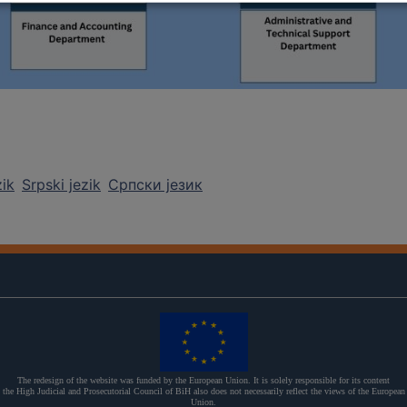
zik
Srpski jezik
Српски језик
The redesign of the website was funded by the European Union. It is solely responsible for its content
the High Judicial and Prosecutorial Council of BiH also does not necessarily reflect the views of the European
Union.