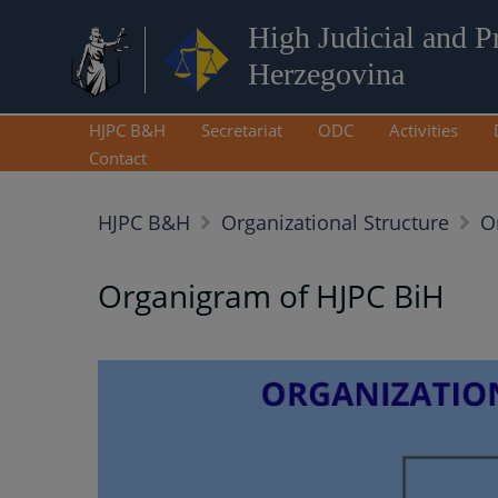
High Judicial and P
Herzegovina
HJPC B&H
Secretariat
ODC
Activities
Contact
HJPC B&H
Organizational Structure
O
Organigram of HJPC BiH