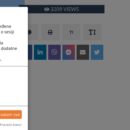
3209
VIEWS
ređene
o sesiji
la
a dodatne
.
hvatam sve
Pokreće Klaro!