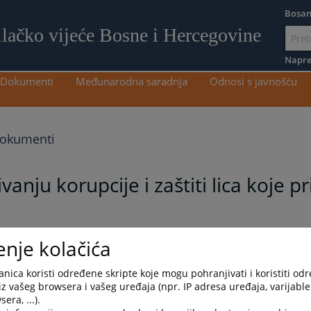
Bosan
ilačko vijeće Bosne i Hercegovine
Idi
na
Napre
sadržaj
Dokumenti
Međunarodna saradnja
Odnosi s javnošću
dokumenti
ivanju korupcije i zaštiti lica koje 
i tužilačkom vijeću BiH
enje kolačića
ačkom vijeću Bosne i Hercegovine, a u skladu sa članom 5. stav (2)
nica koristi određene skripte koje mogu pohranjivati i koristiti od
upciju u institucijama Bosne i Hercegovine („Službeni glasnik BiH“,
iz vašeg browsera i vašeg uređaja (npr. IP adresa uređaja, varijable 
Hercegovine usvojilo je
Pravilnik o internom prijavljivanju
era, ...).
BiH
.