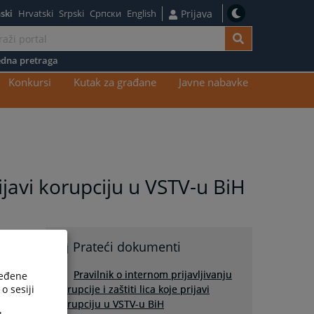
ski
Hrvatski
Srpski
Српски
English
Prijava
dna pretraga
Konkursi
Kutak za građane
Javne nabavke
prijavi korupciju u VSTV-u BiH
Prateći dokumenti
Pravilnik o internom prijavljivanju
ređene
o sesiji
korupcije i zaštiti lica koje prijavi
korupciju u VSTV-u BiH