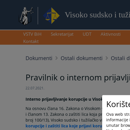
Visoko sudsko i tuž
VSTV BiH
Sekretarijat
UDT
Aktivnosti
Kontakt
Dokumenti
Ostali dokumenti
Ostali 
Pravilnik o internom prijavlj
22.07.2021.
Interno prijavljivanje korupcije u Visokom sudskom 
Korišt
Na osnovu člana 16. Zakona o Visokom sudskom i tužil
Ova web stra
i članom 13. Zakona o zaštiti lica koja prijavljuju kor
informacije 
broj 100/13), Visoko sudsko i tužilačko vijeće Bosne i 
unutar brows
korupcije i zaštiti lica koje prijavi korupciju u VSTV 