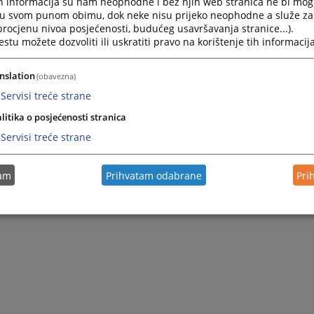
h informacija su nam neophodne i bez njih web stranica ne bi mog
imenovanju Komisije za prijem, evidenciju i postupanje sa
i u svom punom obimu, dok neke nisu prijeko neophodne a služe z
 procjenu nivoa posjećenosti, budućeg usavršavanja stranice...).
tu možete dozvoliti ili uskratiti pravo na korištenje tih informacija
tegritet nosilaca pravosudnih funkcija;
nslation
(obavezna)
 kabinetu Predsjedništva VSTV BiH;
iplinskog tužioca VSTV BiH.
Servisi treće strane
litika o posjećenosti stranica
, a prijava se može podnijeti putem pošte, odnosno putem e-maila:
Servisi treće strane
 prijave u sandučić u sjedištu Vijeća na adresi Kraljice Jelene 88,
tam
Prihvatam odabrane
Pri
ijave za korupciju i nepravilnosti isključivo za VSTV BiH, a ne za