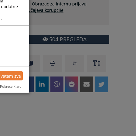
la
Obrazac za internu prijavu
a dodatne
slučajeva korupcije
.
504
PREGLEDA
hvatam sve
Pokreće Klaro!