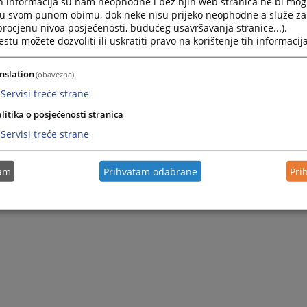
h informacija su nam neophodne i bez njih web stranica ne bi mog
i u svom punom obimu, dok neke nisu prijeko neophodne a služe z
 procjenu nivoa posjećenosti, budućeg usavršavanja stranice...).
tu možete dozvoliti ili uskratiti pravo na korištenje tih informacija
nslation
(obavezna)
Servisi treće strane
litika o posjećenosti stranica
Servisi treće strane
tam
Prihvatam odabrane
Pri