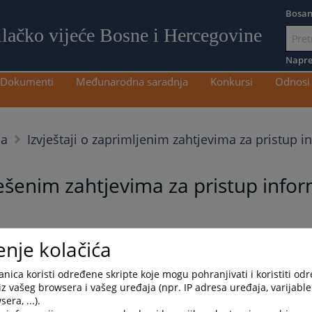
Bosan
ilačko vijeće Bosne i Hercegovine
Idi
na
Napre
sadržaj
Dokumenti
Međunarodna saradnja
Konkursi
Odnosi 
ma
Izvještaji o zaprimljenim zahtjevima za pristup 
iješenim zahtjevima za pristup info
istup informacijama u 2025. godini
enje kolačića
nica koristi određene skripte koje mogu pohranjivati i koristiti od
iz vašeg browsera i vašeg uređaja (npr. IP adresa uređaja, varijable 
era, ...).