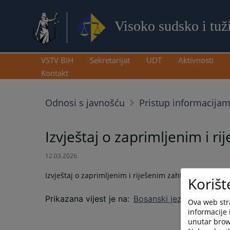
Visoko sudsko i tuž
VSTV BiH
Sekretarijat
UDT
Aktivnosti
Kontakt
Odnosi s javnošću
Pristup informacija
Izvještaj o zaprimljenim i r
12.03.2026.
Izvještaj o zaprimljenim i riješenim zahtjevima za pr
Korišt
Prikazana vijest je na
:
Bosanski jezik
Ova web stra
informacije 
unutar brows