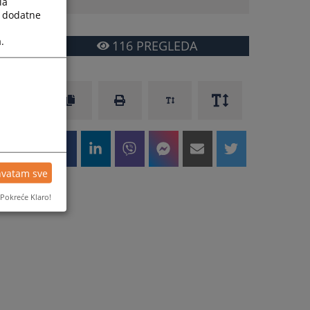
la
a dodatne
.
116
PREGLEDA
hvatam sve
Pokreće Klaro!