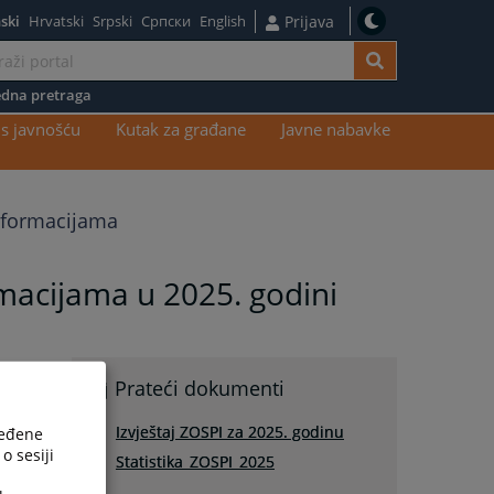
ski
Hrvatski
Srpski
Српски
English
Prijava
dna pretraga
s javnošću
Kutak za građane
Javne nabavke
informacijama
rmacijama u 2025. godini
Prateći dokumenti
Izvještaj ZOSPI za 2025. godinu
ređene
o sesiji
Statistika_ZOSPI_2025