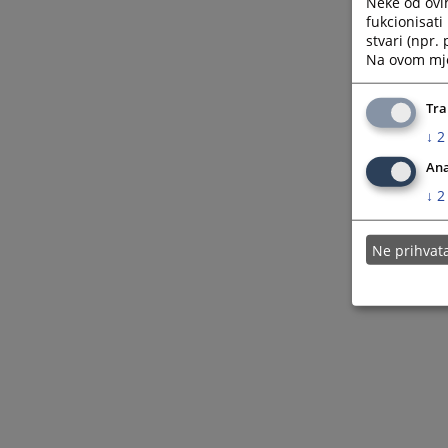
Neke od ovi
fukcionisat
stvari (npr.
Na ovom mjes
Tra
↓
2
Ana
↓
2
Ne prihva