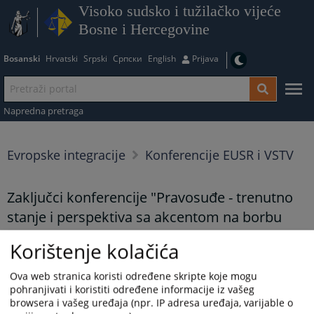
Visoko sudsko i tužilačko vijeće
Bosne i Hercegovine
Bosanski
Hrvatski
Srpski
Српски
English
Prijava
Napredna pretraga
Evropske integracije
Konferencije EUSR i VSTV
Zaključci konferencije "Pravosuđe - trenutno
stanje i perspektiva sa akcentom na borbu
protiv korupcije i organiziranog kriminala
Korištenje kolačića
Prikazana vijest je na
:
Bosanski jezik
Ova web stranica koristi određene skripte koje mogu
Vijest dostupna još na
:
English language
pohranjivati i koristiti određene informacije iz vašeg
browsera i vašeg uređaja (npr. IP adresa uređaja, varijable o
1014
PREGLEDA