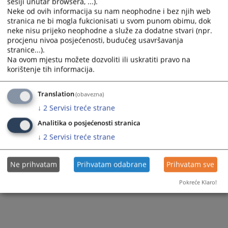
sesiji unutar browsera, ...).
Neke od ovih informacija su nam neophodne i bez njih web
stranica ne bi mogla fukcionisati u svom punom obimu, dok
neke nisu prijeko neophodne a služe za dodatne stvari (npr.
procjenu nivoa posjećenosti, budućeg usavršavanja
stranice...).
Na ovom mjestu možete dozvoliti ili uskratiti pravo na
korištenje tih informacija.
Translation
(obavezna)
↓
2
Servisi treće strane
Analitika o posjećenosti stranica
↓
2
Servisi treće strane
Ne prihvatam
Prihvatam odabrane
Prihvatam sve
Pokreće Klaro!