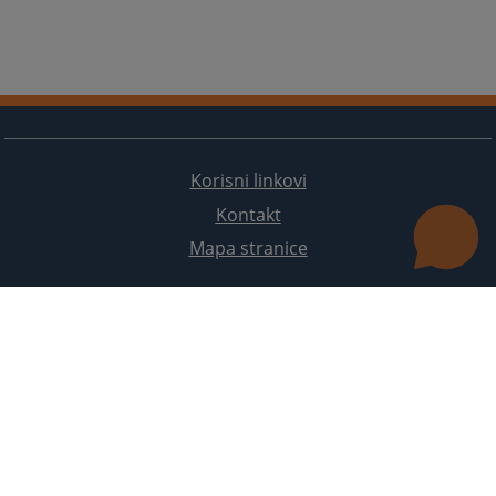
Korisni linkovi
Kontakt
Mapa stranice
Redizajn web stranice je finansirala Evropska unija. Za njen sadržaj isključivo je odgovorno
Visoko sudsko i tužilačko vijeće BiH i ona ne odražava nužno stavove Evropske unije.