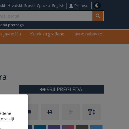
ski
Hrvatski
Srpski
Српски
English
Prijava
dna pretraga
s javnošću
Kutak za građane
Javne nabavke
ra
994
PREGLEDA
ređene
o sesiji