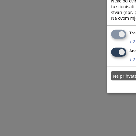
Neke od ovi
fukcionisat
stvari (npr.
Na ovom mjes
Tra
↓
2
Ana
↓
2
Ne prihva