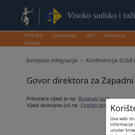
Visoko sudsko i tuž
VSTV BiH
Sekretarijat
UDT
Aktivnosti
Kontakt
Evropske integracije
Konferencije EUSR 
Govor direktora za Zapadni
Prikazana vijest je na
:
Bosanski jezik
Korišt
Vijest dostupna još na
:
English language
Ova web stra
informacije 
unutar brows