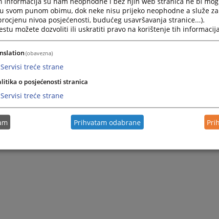
h informacija su nam neophodne i bez njih web stranica ne bi mog
i u svom punom obimu, dok neke nisu prijeko neophodne a služe z
 procjenu nivoa posjećenosti, budućeg usavršavanja stranice...).
tu možete dozvoliti ili uskratiti pravo na korištenje tih informacija
nslation
(obavezna)
Servisi treće strane
litika o posjećenosti stranica
Servisi treće strane
tam
Prihvatam odabrane
Pri