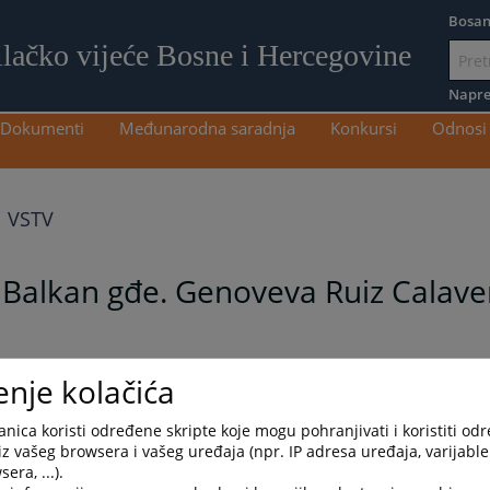
Bosan
ilačko vijeće Bosne i Hercegovine
Idi
na
Napre
sadržaj
Dokumenti
Međunarodna saradnja
Konkursi
Odnosi 
i VSTV
 Balkan gđe. Genoveva Ruiz Calave
enje kolačića
nica koristi određene skripte koje mogu pohranjivati i koristiti od
iz vašeg browsera i vašeg uređaja (npr. IP adresa uređaja, varijable 
era, ...).