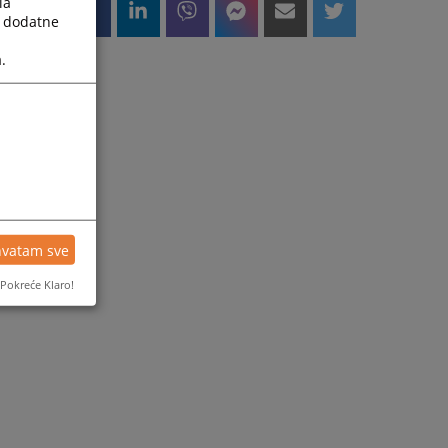
la
a dodatne
.
hvatam sve
Pokreće Klaro!