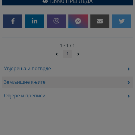
13990
ПРЕГЛЕДА
1 - 1 / 1
1
Увјерења и потврде
Земљишне књиге
Овјере и преписи