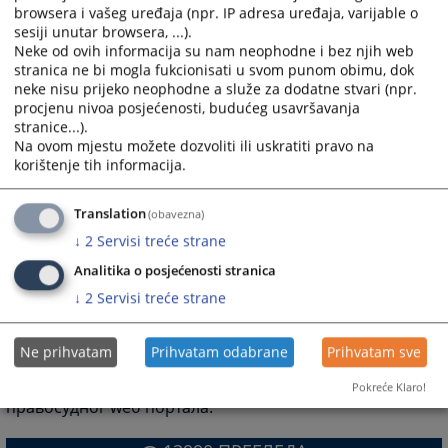
Опћински суд у Орашју
browsera i vašeg uređaja (npr. IP adresa uređaja, varijable o
sesiji unutar browsera, ...).
Опћински суд у Санском Мосту
Neke od ovih informacija su nam neophodne i bez njih web
Опћински суд у Широком Бријегу
stranica ne bi mogla fukcionisati u svom punom obimu, dok
Опћински суд у Тешњу
neke nisu prijeko neophodne a služe za dodatne stvari (npr.
Опћински суд у Травнику
procjenu nivoa posjećenosti, budućeg usavršavanja
Опћински суд у Тузли
stranice...).
Опћински суд у Великој Кладуши
Na ovom mjestu možete dozvoliti ili uskratiti pravo na
korištenje tih informacija.
Опћински суд у Високом
Опћински суд у Завидовићима
Опћински суд у Зеници
Translation
(obavezna)
Опћински суд у Жепчу
↓
2
Servisi treće strane
Опћински суд у Живиницама
Analitika o posjećenosti stranica
↓
2
Servisi treće strane
Брчко дистрикт Босне и Херцеговине
Основни суд Брчко дистрикта БиХ
Ne prihvatam
Prihvatam odabrane
Prihvatam sve
Напомена: Овом листом обухваћене су оне
институције чије wеб странице су развијене у оквиру
Pokreće Klaro!
правосудног wеб портала.