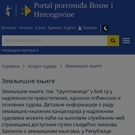
Portal pravosuđa Bosne i
Hercegovine
Bosanski
Hrvatski
Srpski
Српски
English
Пријава
Напредна претрага
Земљишне књиге
Сервиси
Услуге судова
Земљишне књиге
Земљишне књиге, тзв. "грунтовнице" у БиХ су у
надлежности првостепених, односно опћинских и
основних судова. Детаљне информације о раду
земљишно-књижних канцеларија у надлежним
судовима можете наћи на њиховим службеним wеб
страницама доступним путем сљедећих линкова.
Законом о земљишним књигама, у Републици