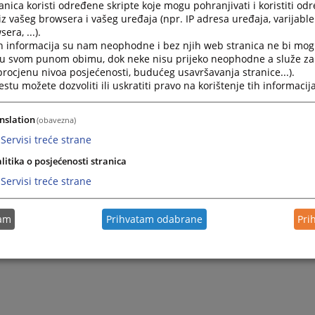
nica koristi određene skripte koje mogu pohranjivati i koristiti od
iz vašeg browsera i vašeg uređaja (npr. IP adresa uređaja, varijable 
era, ...).
h informacija su nam neophodne i bez njih web stranica ne bi mog
i u svom punom obimu, dok neke nisu prijeko neophodne a služe z
 procjenu nivoa posjećenosti, budućeg usavršavanja stranice...).
tu možete dozvoliti ili uskratiti pravo na korištenje tih informacija
nslation
(obavezna)
Servisi treće strane
litika o posjećenosti stranica
Servisi treće strane
tam
Prihvatam odabrane
Pri