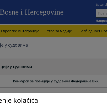
Bosansk
 Bosne i Hercegovine
Иди
на
Напред
садржај
Европске интеграције
Угао за медије
Безбjедност но
је у судовима
ције у судовима
Конкурси за позиције у судовима Федерације БиХ
Конкурси за позиције у судовима Брчко дистрикта Би
enje kolačića
Конкурси за позиције у судовима Републике Српске