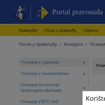
Portal pravosuđa
Правосуђе
Посао у правосуђу
Сервиси
Позици
Посао у правосуђу
Конкурси
Позиције у судовима
Пози
Позиције у тужилаштвима
Позиције за носиоце
правосудних функција
Korišt
Позиције у ВСТС БиХ