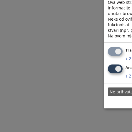
Ova web stra
informacije 
unutar brows
Neke od ovi
fukcionisat
stvari (npr.
Na ovom mjes
Tra
↓
2
Ana
↓
2
Ne prihva