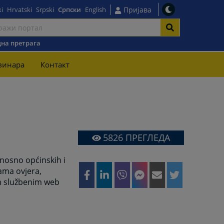
i
Hrvatski
Srpski
Српски
English
Пријава
на претрага
винара
Контакт
5826
ПРЕГЛЕДА
dnosno općinskih i
ama ovjera,
m službenim web