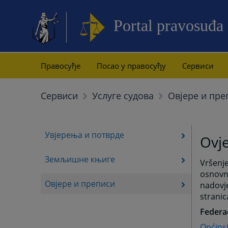
Portal pravosuđa
Правосуђе
Посао у правосуђу
Сервиси
Овјере и пре
Сервиси
Услуге судова
Увјерења и потврде
Ovje
Земљишне књиге
Vršenje
osnovni
Овјере и преписи
nadovj
strani
Federac
Općins