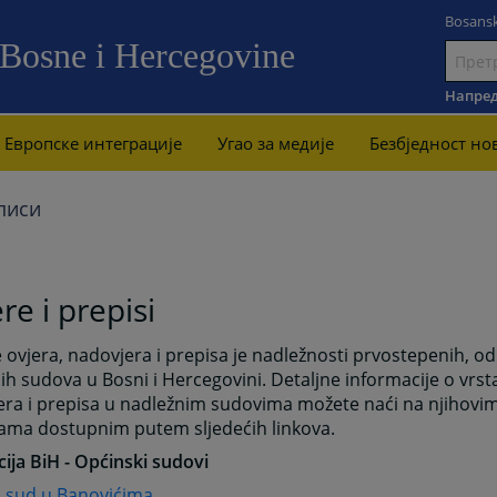
Bosansk
 Bosne i Hercegovine
Иди
на
Напред
садржај
Европске интеграције
Угао за медије
Безбjедност но
писи
re i prepisi
 ovjera, nadovjera i prepisa je nadležnosti prvostepenih, o
h sudova u Bosni i Hercegovini. Detaljne informacije o vrst
era i prepisa u nadležnim sudovima možete naći na njihovi
cama dostupnim putem sljedećih linkova.
ija BiH - Općinski sudovi
i sud u Banovićima