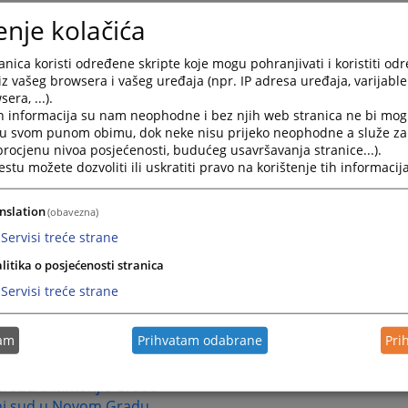
i sud u Travniku
enje kolačića
i sud u Tuzli
i sud u Velikoj Kladuši
nica koristi određene skripte koje mogu pohranjivati i koristiti od
ki sud u Visokom
iz vašeg browsera i vašeg uređaja (npr. IP adresa uređaja, varijable 
i sud u Zavidovićima
era, ...).
i sud u Zenici
h informacija su nam neophodne i bez njih web stranica ne bi mog
ki sud u Žepču
i u svom punom obimu, dok neke nisu prijeko neophodne a služe z
 procjenu nivoa posjećenosti, budućeg usavršavanja stranice...).
i sud u Živinicama
tu možete dozvoliti ili uskratiti pravo na korištenje tih informacija
ika Srpska - Osnovni sudovi
nslation
(obavezna)
 sud u Banja Luci
Servisi treće strane
 sud u Bijeljini
i sud u Derventi
litika o posjećenosti stranica
i sud u Doboju
Servisi treće strane
i sud u Foči
i sud u Gradišci
tam
Prihvatam odabrane
Pri
i sud u Kotor Varošu
i sud u Modriči
i sud u Mrkonjić Gradu
i sud u Novom Gradu