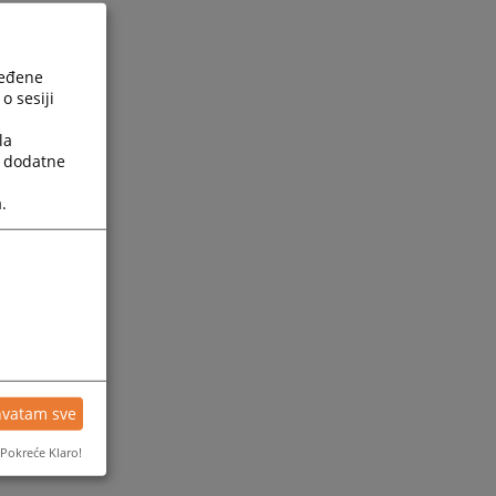
ređene
o sesiji
la
a dodatne
.
hvatam sve
Pokreće Klaro!