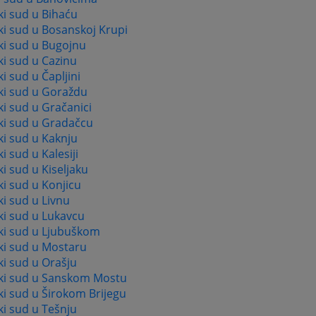
i sud u Bihaću
ki sud u Bosanskoj Krupi
ki sud u Bugojnu
i sud u Cazinu
i sud u Čapljini
ki sud u Goraždu
i sud u Gračanici
ki sud u Gradačcu
i sud u Kaknju
i sud u Kalesiji
i sud u Kiseljaku
i sud u Konjicu
i sud u Livnu
ki sud u Lukavcu
ki sud u Ljubuškom
ki sud u Mostaru
i sud u Orašju
ki sud u Sanskom Mostu
i sud u Širokom Brijegu
i sud u Tešnju