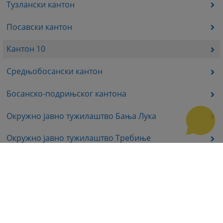
Тузлански кантон
Посавски кантон
Кантон 10
Средњобосански кантон
Босанско-подрињског кантона
Окружно јавно тужилаштво Бања Лука
Окружно јавно тужилаштво Требиње
Окружно јавно тужилаштво Источно Сарајево
Окружно јавно тужилаштво Приједор
Окружно јавно тужилаштво Бијељина