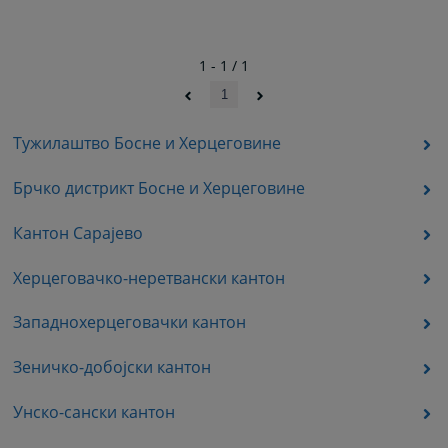
1 - 1 / 1
1
Тужилаштво Босне и Херцеговине
Брчко дистрикт Босне и Херцеговине
Кантон Сарајево
Херцеговачко-неретвански кантон
Западнохерцеговачки кантон
Зеничко-добојски кантон
Унско-сански кантон