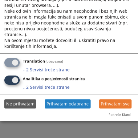
sesiji unutar browsera, ...).
Neke od ovih informacija su nam neophodne i bez njih web
stranica ne bi mogla fukcionisati u svom punom obimu, dok
neke nisu prijeko neophodne a služe za dodatne stvari (npr.
procjenu nivoa posjećenosti, budućeg usavršavanja
stranice...).
Na ovom mjestu možete dozvoliti ili uskratiti pravo na
korištenje tih informacija.
Translation
(obavezna)
↓
2
Servisi treće strane
Analitika o posjećenosti stranica
↓
2
Servisi treće strane
Ne prihvatam
Prihvatam odabrane
Prihvatam sve
Pokreće Klaro!