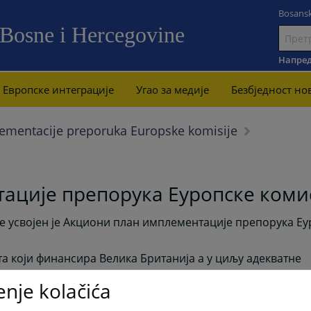
Bosansk
 Bosne i Hercegovine
Иди
на
Напред
садржај
Европске интеграције
Угао за медије
Безбjедност но
lementacije preporuka Europske komisije
ације препорука Еуропске коми
ине усвојен је Акциони план имплементације препорука Е
та који финансира Велика Британија а у циљу адекватне
enje kolačića
акључке како слиједи