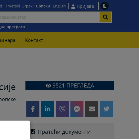
i
Hrvatski
Srpski
Српски
English
Пријава
на претрага
винара
Контакт
сије
9521
ПРЕГЛЕДА
уропске
Пратећи документи