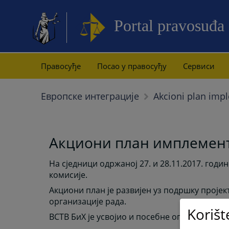
Portal pravosuđa
Правосуђе
Посао у правосуђу
Сервиси
Европске интеграције
Akcioni plan imp
Акциони план имплемент
На сједници одржаној 27. и 28.11.2017. год
комисије.
Акциони план је развијен уз подршку пројек
организације рада.
Korišt
ВСТВ БиХ је усвојио и посебне оперативне з