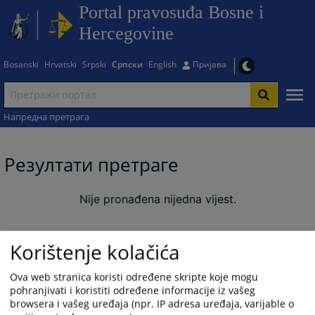
Portal pravosuđa Bosne i
Hercegovine
Bosanski
Hrvatski
Srpski
Српски
English
Пријава
Напредна претрага
Резултати претраге
Nije pronađena nijedna vijest.
Korištenje kolačića
Ova web stranica koristi određene skripte koje mogu
pohranjivati i koristiti određene informacije iz vašeg
browsera i vašeg uređaja (npr. IP adresa uređaja, varijable o