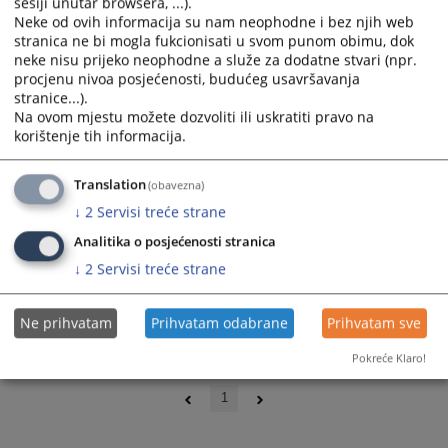
sesiji unutar browsera, ...).
Neke od ovih informacija su nam neophodne i bez njih web
stranica ne bi mogla fukcionisati u svom punom obimu, dok
neke nisu prijeko neophodne a služe za dodatne stvari (npr.
procjenu nivoa posjećenosti, budućeg usavršavanja
stranice...).
Na ovom mjestu možete dozvoliti ili uskratiti pravo na
korištenje tih informacija.
Translation
(obavezna)
↓
2
Servisi treće strane
Analitika o posjećenosti stranica
↓
2
Servisi treće strane
Ne prihvatam
Prihvatam odabrane
Prihvatam sve
Pokreće Klaro!
0 - 0 / 0
1