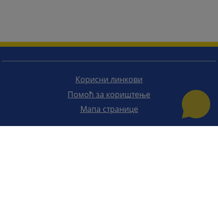
Корисни линкови
Помоћ за кориштење
Мапа странице
Редизајн веб странице финансирала је Европска унија. Искључиво је одговоран за његов садржај
Високи судски и тужилачки савијет БиХ такођер не одражава нужно ставове Европске уније.