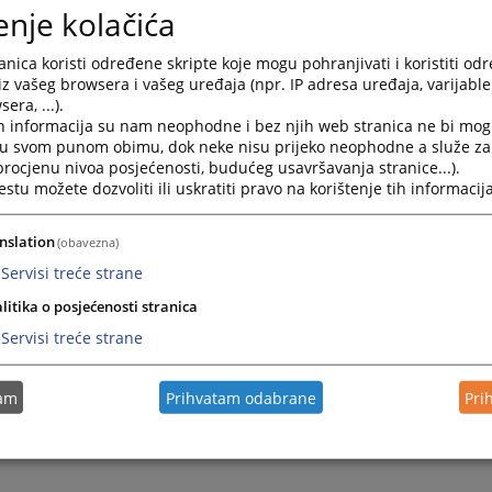
enje kolačića
nica koristi određene skripte koje mogu pohranjivati i koristiti od
iz vašeg browsera i vašeg uređaja (npr. IP adresa uređaja, varijable 
era, ...).
h informacija su nam neophodne i bez njih web stranica ne bi mog
i u svom punom obimu, dok neke nisu prijeko neophodne a služe z
 procjenu nivoa posjećenosti, budućeg usavršavanja stranice...).
tu možete dozvoliti ili uskratiti pravo na korištenje tih informacija
nslation
(obavezna)
Servisi treće strane
litika o posjećenosti stranica
Servisi treće strane
tam
Prihvatam odabrane
Pri