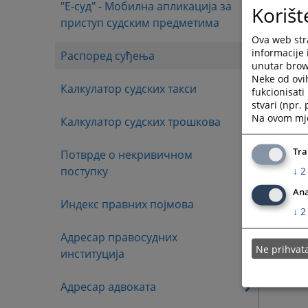
"E-суд" - Мобилна апликација за
Korišt
приступ судским предметима
Ova web stra
informacije 
Распоред суђења
unutar brows
Neke od ovi
Калкулатор судских такси
fukcionisat
stvari (npr.
Na ovom mjes
Калкулатор судских трошкова
Tra
Потврде о некривичном
поступку
↓
2
Ana
Индекс правних појмова
↓
2
Адресар правосудних
Ne prihva
институција
Адресар адвоката