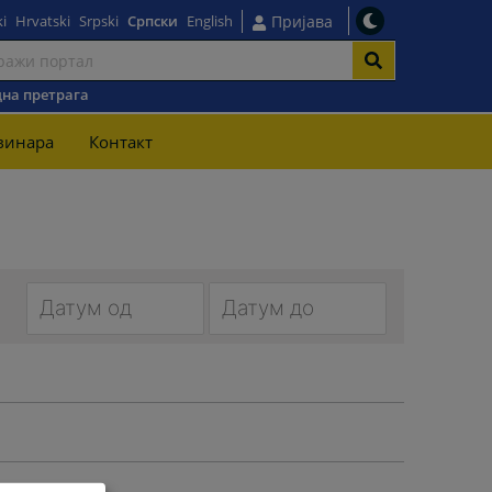
i
Hrvatski
Srpski
Српски
English
Пријава
на претрага
винара
Контакт
Navigate
Navigate
forward
forward
to
to
interact
interact
with
with
the
the
calendar
calendar