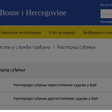
Bosansk
 Bosne i Hercegovine
Иди
на
Напред
садржај
Европске интеграције
Угао за медије
Безбjедност но
Распоред суђења
стем у служби грађана
оред суђења
Распореди суђења првостепених судова у БиХ
Распореди суђења другостепених судова у БиХ