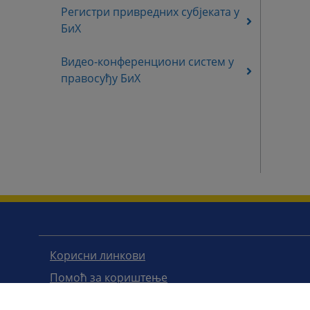
Регистри привредних субјеката у
БиХ
Видео-конференциони систем у
правосуђу БиХ
Корисни линкови
Помоћ за кориштење
Мапа странице