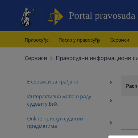
Portal pravosuđa
Правосуђе
Посао у правосуђу
Сервиси
Сервиси
Правосудни информациони си
Е сервиси за грађане
Расп
Интерактивна мапа о раду
судови у БиХ
Online приступ судским
предметима