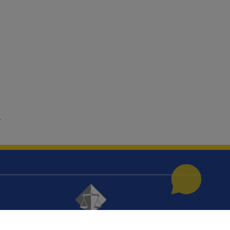
© 2021
Високи судски и тужилачки савјет