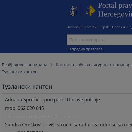
Portal pra
Hercegovi
Bosanski
Hrvatski
Srpski
Српски
En
Напредна претрага
Безбjедност новинара
Контакт особе за сигурност новинара
Тузлански кантон
Тузлански кантон
Adnana Sprečić – portparol Uprave policije
mob: 062 020 045
-------------------------------------------------
Sandra Orešković – viši stručni saradnik za odnose sa me