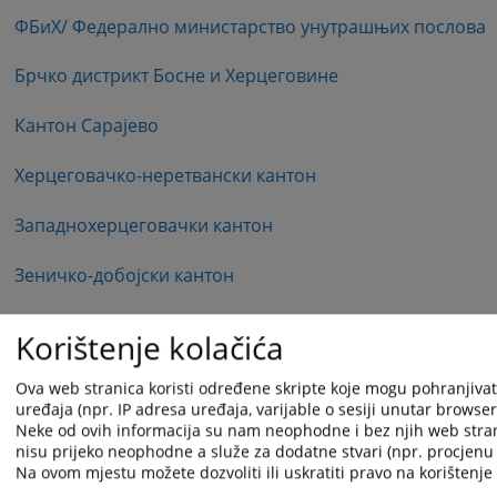
ФБиХ/ Федерално министарство унутрашњих послова
Брчко дистрикт Босне и Херцеговине
Кантон Сарајево
Херцеговачко-неретвански кантон
Западнохерцеговачки кантон
Зеничко-добојски кантон
Унско-сански кантон
Korištenje kolačića
Тузлански кантон
Ova web stranica koristi određene skripte koje mogu pohranjivati
uređaja (npr. IP adresa uređaja, varijable o sesiji unutar browsera,
Посавски кантон
Neke od ovih informacija su nam neophodne i bez njih web stra
nisu prijeko neophodne a služe za dodatne stvari (npr. procjenu 
Livanjski kanton
Na ovom mjestu možete dozvoliti ili uskratiti pravo na korištenje 