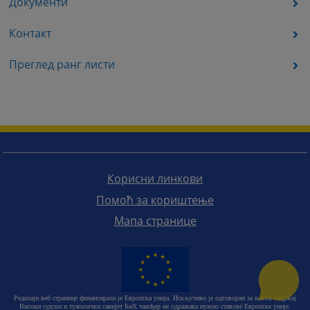
Документи
Контакт
Преглед ранг листи
Корисни линкови
Помоћ за кориштење
Мапа странице
Редизајн веб странице финансирала је Европска унија. Искључиво је одговоран за његов садржај
Високи судски и тужилачки савијет БиХ такођер не одражава нужно ставове Европске уније.