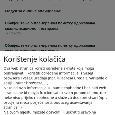
the
the
calendar
calendar
Модул за онлине аплицирање
and
and
select
select
Обавјештење о планираном почетку одржавања
a
a
квалификационог тестирања
date.
date.
29.12.2025.
Press
Press
the
the
Обавјештење о планираном почетку одржавања
question
question
квалификационог тестирања
mark
mark
17.03.2025.
Korištenje kolačića
key
key
to
to
Обавјештење о планираном почетку одржавања
Ova web stranica koristi određene skripte koje mogu
get
get
квалификационог тестирања
pohranjivati i koristiti određene informacije iz vašeg
the
the
browsera i vašeg uređaja (npr. IP adresa uređaja, varijable o
21.11.2024.
sesiji unutar browsera, ...).
keyboard
keyboard
Neke od ovih informacija su nam neophodne i bez njih web
shortcuts
shortcuts
Обавјештење о планираном почетку одржавања
stranica ne bi mogla fukcionisati u svom punom obimu, dok
for
for
квалификационог тестирања
neke nisu prijeko neophodne a služe za dodatne stvari (npr.
changing
changing
16.08.2023.
procjenu nivoa posjećenosti, budućeg usavršavanja
dates.
dates.
stranice...).
Често постављана питања везано за кориштење Модула
Na ovom mjestu možete dozvoliti ili uskratiti pravo na