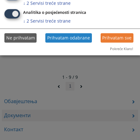
Каталог испитних области
↓
2
Servisi treće strane
Analitika o posjećenosti stranica
Примјер обрасца с индентификационом шифром
↓
2
Servisi treće strane
Ne prihvatam
Prihvatam odabrane
Prihvatam sve
Pokreće Klaro!
1 - 9 / 9
1
Обавјештења
Документи
Контакт