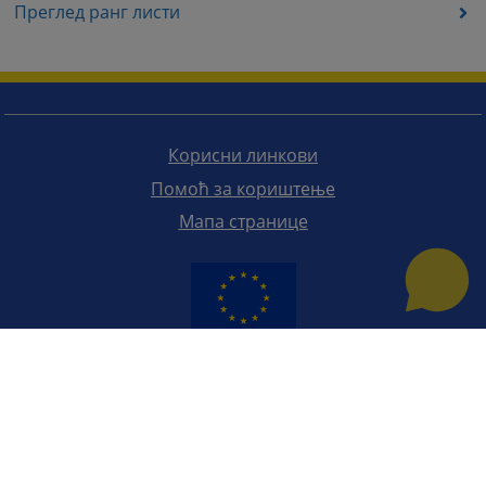
Преглед ранг листи
Корисни линкови
Помоћ за кориштење
Мапа странице
Редизајн веб странице финансирала је Европска унија. Искључиво је одговоран за његов садржај
Високи судски и тужилачки савијет БиХ такођер не одражава нужно ставове Европске уније.
© 2021
Високи судски и тужилачки савјет