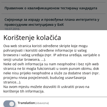
the
the
Правилник о квалификационом тестирању кандидата
calendar
calendar
and
and
select
select
Смјернице за израду и провођење плана интегритета у
правосудним институцијама у БиХ
a
a
18.07.2016.
date.
date.
Korištenje kolačića
Press
Press
Смјернице за спрјечавање сукоба интереса у правосуђу
the
the
БиХ
question
question
Ova web stranica koristi određene skripte koje mogu
18.07.2016.
pohranjivati i koristiti određene informacije iz vašeg
mark
mark
browsera i vašeg uređaja (npr. IP adresa uređaja, varijable o
key
key
sesiji unutar browsera, ...).
Најава догађаја - Округли сто на тему „Активна улога
to
to
Neke od ovih informacija su nam neophodne i bez njih web
судије у управљању парничним поступком“
get
get
stranica ne bi mogla fukcionisati u svom punom obimu, dok
14.03.2016.
the
the
neke nisu prijeko neophodne a služe za dodatne stvari (npr.
keyboard
keyboard
procjenu nivoa posjećenosti, budućeg usavršavanja
Најава догађаја - Радионице „Судска нагодба“
stranice...).
shortcuts
shortcuts
11.03.2016.
Na ovom mjestu možete dozvoliti ili uskratiti pravo na
for
for
korištenje tih informacija.
changing
changing
Промотивна афиша о квалификационом тестирању
dates.
dates.
Translation
(obavezna)