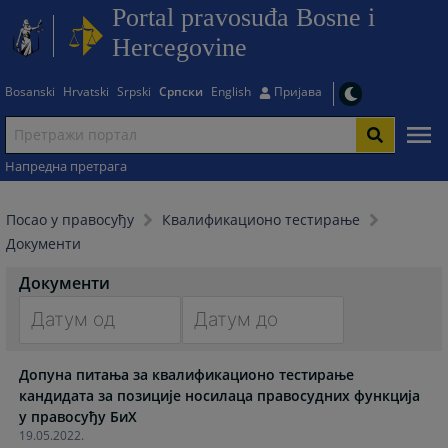
Portal pravosuđa Bosne i
Hercegovine
Bosanski
Hrvatski
Srpski
Српски
English
Пријава
Напредна претрага
Посао у правосуђу
Квалификационо тестирање
Документи
Документи
Navigate
Navigate
Допуна питања за квалификационо тестирање
forward
forward
кандидата за позиције носилаца правосудних функција
to
to
у правосуђу БиХ
interact
interact
19.05.2022.
with
with