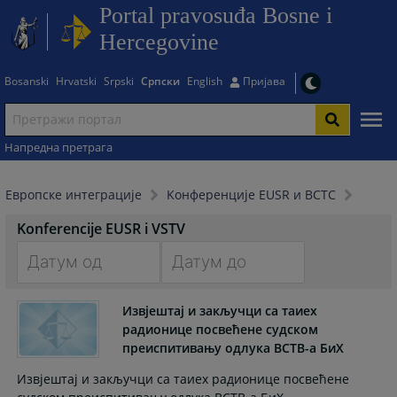
Portal pravosuđa Bosne i
Hercegovine
Bosanski
Hrvatski
Srpski
Српски
English
Пријава
Напредна претрага
Европске интеграције
Kонференције EUSR и ВСТС
Konferencije EUSR i VSTV
Navigate
Navigate
forward
forward
Извјештај и закључци са таиеx
радионице посвећене судском
to
to
преиспитивању одлука ВСТВ-а БиХ
interact
interact
with
with
Извјештај и закључци са таиеx радионице посвећене
the
the