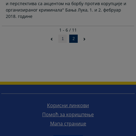
и перспектива са акцентом на борбу против корупције и
организираног криминала" Бања Лука, 1. и 2. фебруар
2018. године
1 - 6 / 11
1
2
Корисни линкови
Помоћ за кориштење
Мапа странице