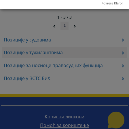
Pokreće Klaro!
1 - 3 / 3
1
Позиције у судовима
Позиције у тужилаштвима
Позиције за носиоце правосудних функција
Позиције у ВСТС БиХ
Корисни линкови
Помоћ за кориштење