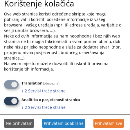
Korištenje kolačića
calendar
calendar
and
and
Конкурси за позиције у тужилаштвима у Републици
Ova web stranica koristi određene skripte koje mogu
select
select
Српској
pohranjivati i koristiti određene informacije iz vašeg
a
a
browsera i vašeg uređaja (npr. IP adresa uređaja, varijable o
date.
date.
sesiji unutar browsera, ...).
Press
Press
Neke od ovih informacija su nam neophodne i bez njih web
stranica ne bi mogla fukcionisati u svom punom obimu, dok
the
the
neke nisu prijeko neophodne a služe za dodatne stvari (npr.
question
question
procjenu nivoa posjećenosti, budućeg usavršavanja
mark
mark
stranice...).
key
key
Na ovom mjestu možete dozvoliti ili uskratiti pravo na
to
to
korištenje tih informacija.
get
get
the
the
Translation
(obavezna)
keyboard
keyboard
↓
2
Servisi treće strane
shortcuts
shortcuts
for
for
Analitika o posjećenosti stranica
changing
changing
↓
2
Servisi treće strane
dates.
dates.
Ne prihvatam
Prihvatam odabrane
Prihvatam sve