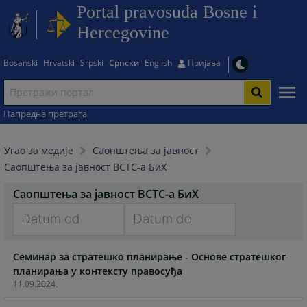
Portal pravosuđa Bosne i
Hercegovine
Bosanski
Hrvatski
Srpski
Српски
English
Пријава
Напредна претрага
Угао за медије
Саопштења за јавност
Саопштења за јавност ВСТС-а БиХ
Саопштења за јавност ВСТС-а БиХ
Navigate
Navigate
Семинар за стратешко планирање - Основе стратешког
forward
forward
планирања у контексту правосуђа
to
to
11.09.2024.
interact
interact
with
with