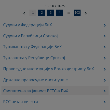
1 - 10 / 1025
1
2
3
4
103
Судови у Федерацији БиХ
Судови у Републици Српској
Тужилаштва у Федерацији БиХ
Тужлаштва у Републици Српској
Правосудне институције у Брчко дистрикту БиХ
Државне правосудне институције
Саопштења за јавност ВСТС-а БиХ
РСС читач вијести