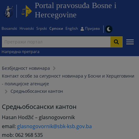
Portal pravosuđa Bosne i
Hercegovine
Bosanski
Hrvatski
Srpski
Српски
English
Пријава
Напредна претрага
Безбjедност новинара
Контакт особе за сигурност новинара у Босни и Херцеговини
- полицијске агенције
Средњобосански кантон
Средњобосански кантон
Hasan Hodžić – glasnogovornik
email:
glasnogovornik@sbk-ksb.gov.ba
mob: 062 968 535