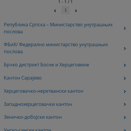
1 - 1 / 1
1
Република Српска – Министарство унутрашњих
послова
ФБиХ/ Федерално министарство унутрашњих
послова
Брчко дистрикт Босне и Херцеговине
Кантон Сарајево
Херцеговачко-неретвански кантон
Западнохерцеговачки кантон
Зеничко-добојски кантон
Унско-сански кантон