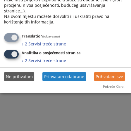
procjenu nivoa posjećenosti, budućeg usavršavanja
stranice...).
Na ovom mjestu možete dozvoliti ili uskratiti pravo na
korištenje tih informacija.
Translation
(obavezna)
↓
2
Servisi treće strane
Analitika o posjećenosti stranica
↓
2
Servisi treće strane
Ne prihvatam
Prihvatam odabrane
Prihvatam sve
Pokreće Klaro!