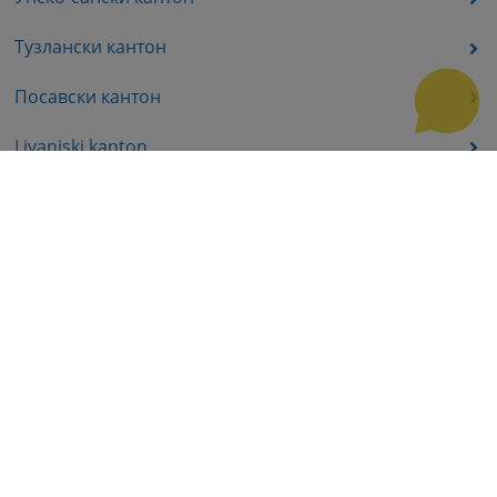
Тузлански кантон
Посавски кантон
Livanjski kanton
Средњобосански кантон
Босанско-подрињског кантона
Пратећа документа
Корисни линкови
Помоћ за кориштење