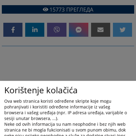
15773
ПРЕГЛЕДА
Korištenje kolačića
Ova web stranica koristi određene skripte koje mogu
pohranjivati i koristiti određene informacije iz vašeg
browsera i vašeg uređaja (npr. IP adresa uređaja, varijable o
sesiji unutar browsera, ...).
Neke od ovih informacija su nam neophodne i bez njih web
stranica ne bi mogla fukcionisati u svom punom obimu, dok
neke nisu prijeko neophodne a služe za dodatne stvari (npr.