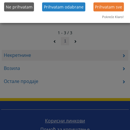
Ne prihvatam
Prihvatam odabrane
Prihvatam sve
Pokreće Klaro!
1 - 3 / 3
1
Некретнине
Возила
Остале продаје
Корисни линкови
Помоћ за кориштење