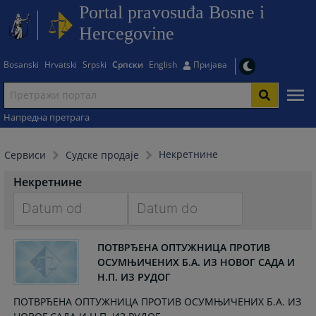
Portal pravosuđa Bosne i
Hercegovine
Bosanski
Hrvatski
Srpski
Српски
English
Пријава
Напредна претрага
Некретнине
Сервиси
Судске продаје
Некретнине
Navigate
Navigate
forward
forward
ПОТВРЂЕНА ОПТУЖНИЦА ПРОТИВ
ОСУМЊИЧЕНИХ Б.А. ИЗ НОВОГ САДА И
to
to
Н.П. ИЗ РУДОГ
interact
interact
with
with
ПОТВРЂЕНА ОПТУЖНИЦА ПРОТИВ ОСУМЊИЧЕНИХ Б.А. ИЗ
the
the