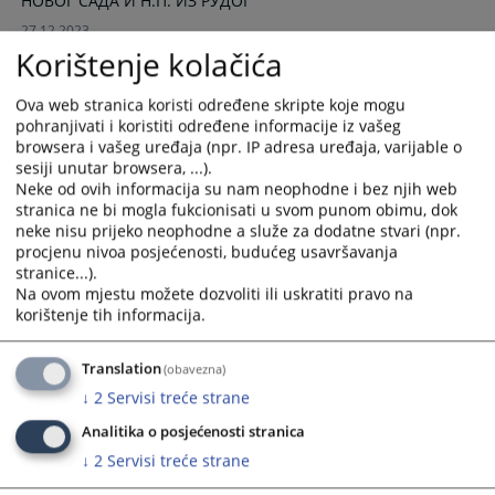
НОВОГ САДА И Н.П. ИЗ РУДОГ
calendar
calendar
27.12.2023.
and
and
Korištenje kolačića
select
select
a
a
Закључак о продаји некретнине у
Ova web stranica koristi određene skripte koje mogu
date.
date.
предмету број: 58 0 Ип 129309 23 Ип 2
pohranjivati i koristiti određene informacije iz vašeg
Press
Press
browsera i vašeg uređaja (npr. IP adresa uređaja, varijable o
the
the
sesiji unutar browsera, ...).
Прво рочиште за продају је заказано за дан четвртак,
question
question
Neke od ovih informacija su nam neophodne i bez njih web
26.10.2023. године с почетком у 09,00 сати
mark
mark
stranica ne bi mogla fukcionisati u svom punom obimu, dok
10.10.2023.
neke nisu prijeko neophodne a služe za dodatne stvari (npr.
key
key
procjenu nivoa posjećenosti, budućeg usavršavanja
to
to
stranice...).
get
get
Na ovom mjestu možete dozvoliti ili uskratiti pravo na
Поступак судске продаје некретнина
the
the
korištenje tih informacija.
keyboard
keyboard
shortcuts
shortcuts
Кратки опис поступка судске продаје некретнина у
Translation
(obavezna)
for
for
правном систему Босне и Херцеговине
↓
2
Servisi treće strane
changing
changing
dates.
dates.
Analitika o posjećenosti stranica
↓
2
Servisi treće strane