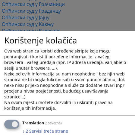
Опћински суд у Грачаници
Опћински суд у Градачцу
Опћински суд у Јајцу
Опћински суд у Какњу
Опћински суд у Калесији
Опћински суд у Кисељаку
Korištenje kolačića
Опћински суд у Коњицу
Опћински суд у Ливну
Ova web stranica koristi određene skripte koje mogu
pohranjivati i koristiti određene informacije iz vašeg
Опћински суд у Лукавцу
browsera i vašeg uređaja (npr. IP adresa uređaja, varijable o
Опћински суд у Љубушком
sesiji unutar browsera, ...).
Опћински суд у Мостару
Neke od ovih informacija su nam neophodne i bez njih web
Опћински суд у Орашју
stranica ne bi mogla fukcionisati u svom punom obimu, dok
Опћински суд у Санском Мосту
neke nisu prijeko neophodne a služe za dodatne stvari (npr.
Опћински суд у Широком Бријегу
procjenu nivoa posjećenosti, budućeg usavršavanja
Опћински суд у Тешњу
stranice...).
Na ovom mjestu možete dozvoliti ili uskratiti pravo na
Опћински суд у Травнику
korištenje tih informacija.
Опћински суд у Тузли
Опћински суд у Великој Кладуши
Опћински суд у Високом
Translation
(obavezna)
Опћински суд у Завидовићима
↓
2
Servisi treće strane