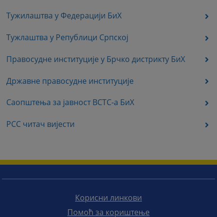
Тужилаштва у Федерацији БиХ
Тужлаштва у Републици Српској
Правосудне институције у Брчко дистрикту БиХ
Државне правосудне институције
Саопштења за јавност ВСТС-а БиХ
РСС читач вијести
Корисни линкови
Помоћ за кориштење