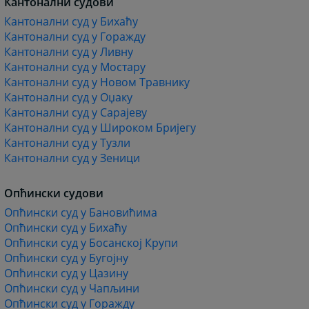
Кантонални судови
Кантонални суд у Бихаћу
Кантонални суд у Горажду
Кантонални суд у Ливну
Кантонални суд у Мостару
Кантонални суд у Новом Травнику
Кантонални суд у Оџаку
Кантонални суд у Сарајеву
Кантонални суд у Широком Бријегу
Кантонални суд у Тузли
Кантонални суд у Зеници
Опћински судови
Опћински суд у Бановићима
Опћински суд у Бихаћу
Опћински суд у Босанској Крупи
Опћински суд у Бугојну
Опћински суд у Цазину
Опћински суд у Чапљини
Опћински суд у Горажду