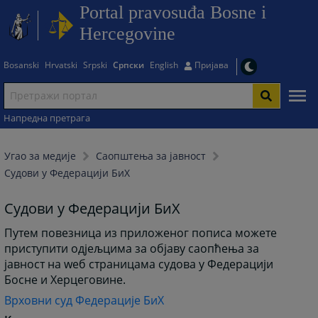
Portal pravosuđa Bosne i
Hercegovine
Bosanski
Hrvatski
Srpski
Српски
English
Пријава
Напредна претрага
Угао за медије
Саопштења за јавност
Судови у Федерацији БиХ
Судови у Федерацији БиХ
Путем повезница из приложеног пописа можете
приступити одјељцима за објаву саопћења за
јавност на wеб страницама судова у Федерацији
Босне и Херцеговине.
Врховни суд Федерације БиХ